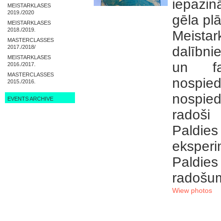
iepazin
MEISTARKLASES
2019./2020
gēla pl
MEISTARKLASES
2018./2019.
Meistar
MASTERCLASSES
2017./2018/
dalībni
MEISTARKLASES
un fa
2016./2017.
MASTERCLASSES
nospi
2015./2016.
nospied
EVENTS ARCHIVE
radoši
Paldies
eksperi
Paldies
radošum
Wiew photos