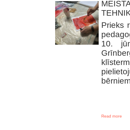
MEIST
TEHNIK
Prieks r
pedagog
10. jū
Grīn
klīste
pielie
bērniem
Read more