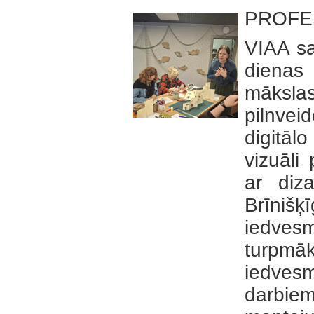
PROFE
VIAA sa
dienas 
māksla
pilnve
digitā
vizuāli
ar diz
Brīniš
iedves
turpmā
iedve
darbie