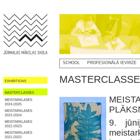
SCHOOL
PROFESIONĀLĀ IEVIRZE
MASTERCLASSE
EXHIBITIONS
MASTERCLASSES
MEIST
MEISTARKLASES
2024./2025.
PLĀKS
MEISTARKLASES
2023./2024.
9. jūn
MEISTARKLASES
2022./2023.
meistar
MEISTARKLASES
2021./2022.