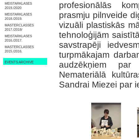
profesionālās ko
MEISTARKLASES
2019./2020
prasmju pilnveide d
MEISTARKLASES
2018./2019.
vizuāli plastiskās 
MASTERCLASSES
2017./2018/
tehnoloģijām saistī
MEISTARKLASES
2016./2017.
savstrapēji iedve
MASTERCLASSES
2015./2016.
turpmākajam darba
audzēkņiem par 
EVENTS ARCHIVE
Nemateriālā kultūr
Sandrai Miezei par i