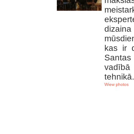
māksl
meistar
eksper
dizaina
mūsdien
kas ir
Santas
vadībā 
tehnikā
Wiew photos