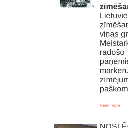
zīmēša
Lietuv
zīmēša
viņas gr
Meistar
radoš
paņēmie
mārkeru
zīmēj
paškomp
Read more
NOSLĒ