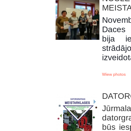
MEIST
Novemb
Daces 
bija i
strādā
izveido
Wiew photos
DATOR
Jūrmala
datorgr
būs ies