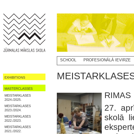
SCHOOL
PROFESIONĀLĀ IEVIRZE
MEISTARKLASES 
EXHIBITIONS
MASTERCLASSES
RIMAS
MEISTARKLASES
2024./2025.
27. apr
MEISTARKLASES
2023./2024.
skolā l
MEISTARKLASES
2022./2023.
eksper
MEISTARKLASES
2021./2022.