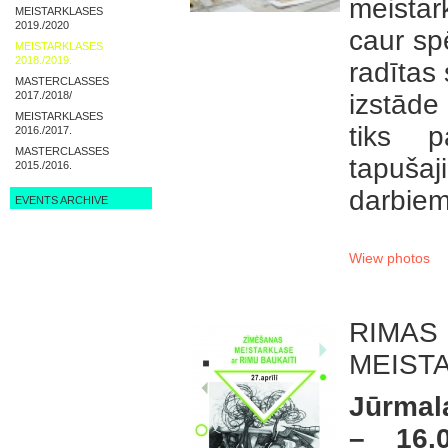
meistar
MEISTARKLASES
2019./2020
caur spē
MEISTARKLASES
2018./2019.
radītas
MASTERCLASSES
2017./2018/
izstāde
MEISTARKLASES
tiks p
2016./2017.
MASTERCLASSES
tapušaj
2015./2016.
darbiem
EVENTS ARCHIVE
Wiew photos
RIMAS
MEIST
Jūrmala
– 16.