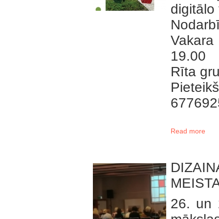
digitālo
Nodarbīb
Vakara
19.00
Rīta gru
Pietei
677692
Read more
DIZAIN
MEIST
26. un 