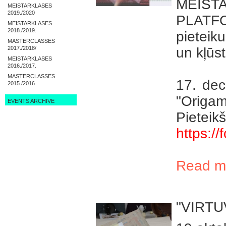
MEIS
MEISTARKLASES
2019./2020
PLATF
MEISTARKLASES
2018./2019.
pieteik
MASTERCLASSES
2017./2018/
un kļūst
MEISTARKLASES
2016./2017.
MASTERCLASSES
17. dec
2015./2016.
"Origam
EVENTS ARCHIVE
Pieteik
https:
Read m
"VIRTU