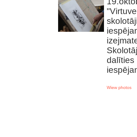
19.okt
"Virtuv
skolot
iespēj
izejmate
Skolotā
dalītie
iespējam
Wiew photos