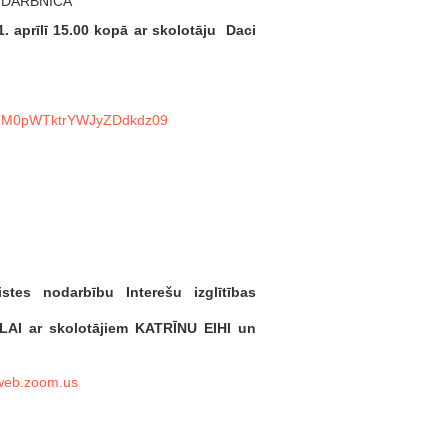
 DARBNĪCA
1. aprīlī 15.00 kopā ar skolotāju Daci
jBTM0pWTktrYWJyZDdkdz09
stes nodarbību Interešu izglītības
SLAI ar skolotājiem KATRĪNU EIHI un
web.zoom.us