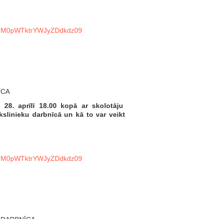
jBTM0pWTktrYWJyZDdkdz09
ĪCA
! 28. aprīlī 18.00 kopā ar skolotāju
kslinieku darbnīcā un kā to var veikt
jBTM0pWTktrYWJyZDdkdz09