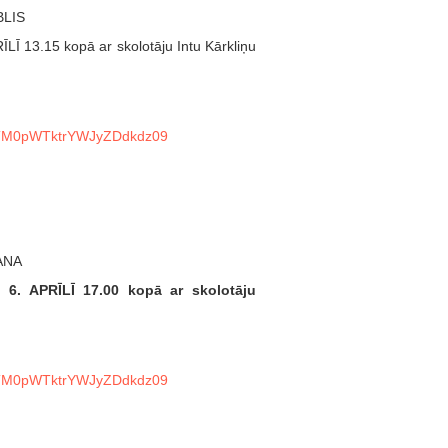
BLIS
ĪLĪ 13.15 kopā ar skolotāju Intu Kārkliņu
jBTM0pWTktrYWJyZDdkdz09
ANA
! 6. APRĪLĪ 17.00 kopā ar skolotāju
jBTM0pWTktrYWJyZDdkdz09