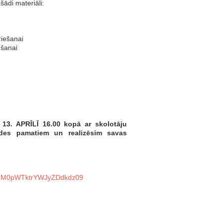
šādi materiāli:
riešanai
ēšanai
! 13. APRĪLĪ 16.00 kopā ar skolotāju
rādes pamatiem un realizēsim savas
jBTM0pWTktrYWJyZDdkdz09