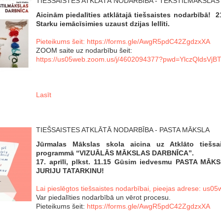
TIEŠSAISTES ATKLĀTĀ NODARBĪBA - TEKSTILMĀKSLAS
Aicinām piedalīties atklātajā tiešsaistes nodarbībā! 2
Starku iemācīsimies uzaust dzijas lellīti.
Pieteikums šeit:
https://forms.gle/AwgR5pdC42ZgdzxXA
ZOOM saite uz nodarbību šeit:
https://us05web.zoom.us/j/4602094377?pwd=YlczQldsV
Lasīt
TIEŠSAISTES ATKLĀTĀ NODARBĪBA - PASTA MĀKSLA
Jūrmalas Mākslas skola aicina uz Atklāto tiešsai
programmā “VIZUĀLĀS MĀKSLAS DARBNĪCA”.
17. aprīlī, plkst. 11.15 Gūsim iedvesmu PASTA MĀK
JURIJU TATARKINU!
Lai pieslēgtos tiešsaistes nodarbībai, pieejas adrese:
us05
Var piedalīties nodarbībā un vērot procesu.
Pieteikums šeit:
https://forms.gle/AwgR5pdC42ZgdzxXA