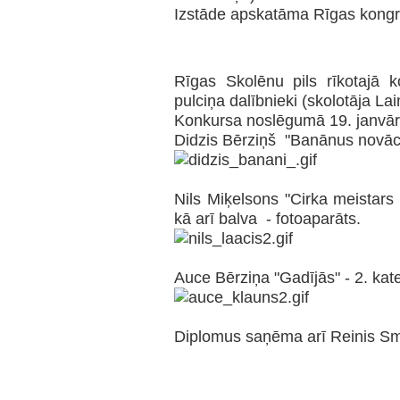
Izstāde apskatāma Rīgas kongr
Rīgas Skolēnu pils rīkotajā 
pulciņa dalībnieki (skolotāja L
Konkursa noslēgumā 19. janvār
Didzis Bērziņš "Banānus novāco
Nils Miķelsons "Cirka meistars
kā arī balva - fotoaparāts.
Auce Bērziņa "Gadījās" - 2. kat
Diplomus saņēma arī Reinis Sm