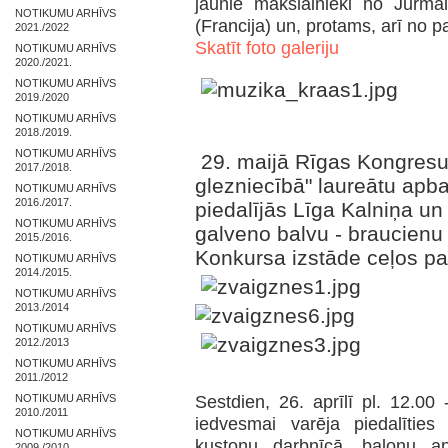
jaunie mākslainieki no Jūrm
NOTIKUMU ARHĪVS
(Francija) un, protams, arī no 
2021./2022
Skatīt foto galeriju
NOTIKUMU ARHĪVS
2020./2021.
NOTIKUMU ARHĪVS
2019./2020
NOTIKUMU ARHĪVS
2018./2019.
NOTIKUMU ARHĪVS
29. maijā Rīgas Kongresu
2017./2018.
glezniecībā" laureātu ap
NOTIKUMU ARHĪVS
2016./2017.
piedalījās Līga Kalniņa u
NOTIKUMU ARHĪVS
galveno balvu - braucienu
2015./2016.
Konkursa izstāde ceļos pa 
NOTIKUMU ARHĪVS
2014./2015.
NOTIKUMU ARHĪVS
2013./2014
NOTIKUMU ARHĪVS
2012./2013
NOTIKUMU ARHĪVS
2011./2012
Sestdien, 26. aprīlī pl. 12.00
NOTIKUMU ARHĪVS
2010./2011
iedvesmai varēja piedalītie
NOTIKUMU ARHĪVS
kustoņu darbnīcā, balonu a
2009./2010