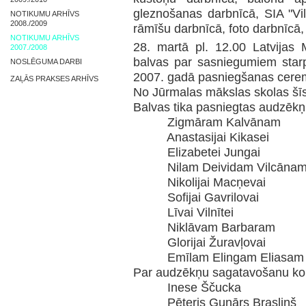
gleznošanas darbnīcā, SIA "Vil
NOTIKUMU ARHĪVS
2008./2009
rāmīšu darbnīcā, foto darbnīcā,
NOTIKUMU ARHĪVS
28. martā pl. 12.00 Latvijas M
2007./2008
balvas par sasniegumiem starp
NOSLĒGUMA DARBI
2007. gadā pasniegšanas cerem
ZAĻĀS PRAKSES ARHĪVS
No Jūrmalas mākslas skolas šīs
Balvas tika pasniegtas audzēkņ
Zigmāram Kalvānam
Anastasijai Kikasei
Elizabetei Jungai
Nilam Deividam Vilcāna
Nikolijai Macņevai
Sofijai Gavrilovai
Līvai Vilnītei
Niklāvam Barbaram
Glorijai Žuravļovai
Emīlam Elingam Eliasam
Par audzēkņu sagatavošanu ko
Inese Ščucka
Pēteris Gunārs Brasliņš