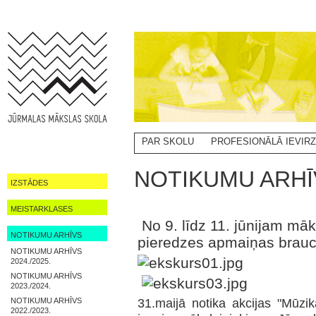
PAR SKOLU
PROFESIONĀLĀ IEVIR
NOTIKUMI
NOTIKUMU ARHĪV
IZSTĀDES
MEISTARKLASES
No 9. līdz 11. jūnijam māk
NOTIKUMU ARHĪVS
pieredzes apmaiņas brauc
NOTIKUMU ARHĪVS
2024./2025.
NOTIKUMU ARHĪVS
2023./2024.
31.maijā notika akcijas "Mūzi
NOTIKUMU ARHĪVS
2022./2023.