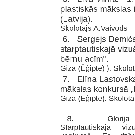
plastiskās mākslas 
(Latvija).
Skolotājs A.Vaivods
6. Sergejs Demiče
starptautiskajā viz
bērnu acīm".
Gizā (Ēģipte) ). Skolo
7. Elīna Lastovska
mākslas konkursā „
Gizā (Ēģipte). Skolot
8. Glorija Žura
Starptautiskajā vi