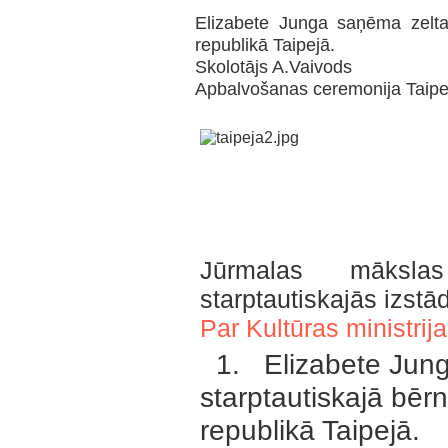
Elizabete Junga saņēma zelta
republikā Taipejā.
Skolotājs A.Vaivods
Apbalvošanas ceremonija Taipej
Jūrmalas māksla
starptautiskajās izst
Par Kultūras ministrij
1. Elizabete Junga
starptautiskajā bēr
republikā Taipejā.