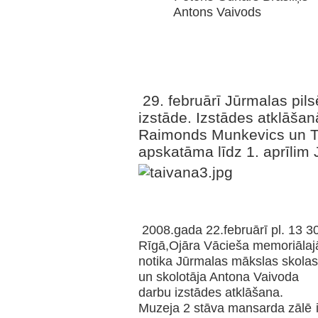
Antons Vaivods
29. februārī Jūrmalas pil
izstāde. Izstādes atklāša
Raimonds Munkevics un Ta
apskatāma līdz 1. aprīlim
2008.gada 22.februārī pl. 13 3
Rīgā,Ojāra Vācieša memoriālaj
notika Jūrmalas mākslas skola
un skolotāja Antona Vaivoda
darbu izstādes atklāšana.
Muzeja 2 stāva mansarda zālē i