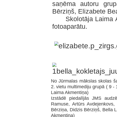
saņēma autoru grupa
Bērziņš, Elizabete Bea
Skolotāja Laima Ak
fotoaparātu.
No Jūrmalas mākslas skolas ša
2. vietu multimediju grupā ( 9 -
Laima Akmentiņa)
Izstādē piedalījās JMS audz
Ramuse, Artūrs Avdejenkovs, 
Bērziņa, Didzis Bērziņš, Bella
Akmentiņa)