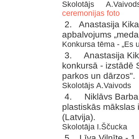
Skolotājs A.Vaiv
ceremonijas foto
2. Anastasija Kika
apbalvojums „medaļa
Konkursa tēma - „Es u
3. Anastasija Kikas
konkursā - izstādē S
parkos un dārzos".
Skolotājs A.Vaivods
4. Niklāvs Barbars -
plastiskās mākslas 
(Latvija).
Skolotāja I.Ščucka
5. Līva Vilnīte - 1. 