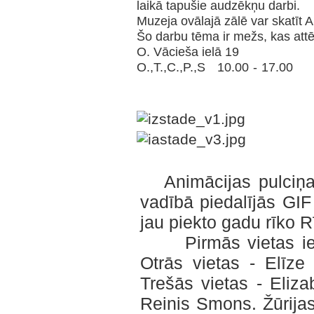
laikā tapušie audzēkņu darbi.
Muzeja ovālajā zālē var skatīt 
Šo darbu tēma ir mežs, 
O. Vācieša ielā 19
O.,T.,C.,P.
Animācijas pulciņa 
vadībā piedalījās GIF
jau piekto gadu rīko R
Pirmās vietas iegu
Otrās vietas - Elīz
Trešās vietas - Eliz
Reinis Smons. Žūrijas