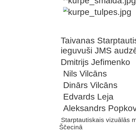
Taivanas Starptauti
ieguvuši JMS audzēk
Dmitrijs Jefimenko
Nils Vilcāns
Dinārs Vilcāns
Edvards Leja
Aleksandrs Popko
Starptautiskais vizuālās m
Ščecinā