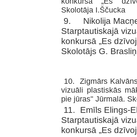
konkursā „Es dzīv
Skolotāja I.Ščucka
9. Nikolija Macņev
Starptautiskajā vizu
konkursā „Es dzīvoj
Skolotājs G. Brasliņ
10. Zigmārs Kalvāns -
vizuāli plastiskās m
pie jūras" Jūrmalā. Sk
11. Emīls Elings-Eli
Starptautiskajā vizu
konkursā „Es dzīvoj