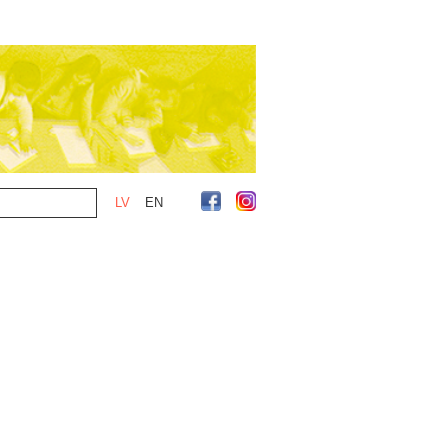
LV
EN