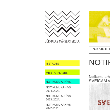
PAR SKOLU
NOTIKUMI
NOTI
IZSTĀDES
MEISTARKLASES
Notikumu arh
SVEICAM 
NOTIKUMU ARHĪVS
NOTIKUMU ARHĪVS
2024./2025.
NOTIKUMU ARHĪVS
2023./2024.
NOTIKUMU ARHĪVS
2022./2023.