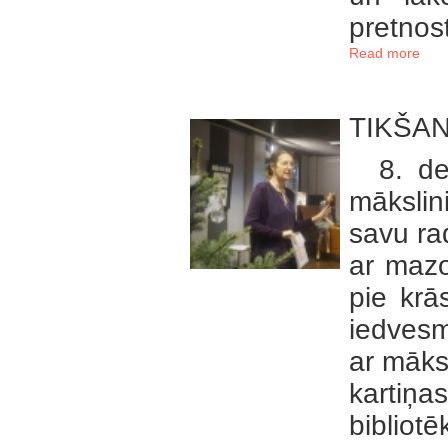
pretnos
Read more
TIKŠAN
8. dec
mākslin
savu ra
ar mazo 
pie krā
iedvesm
ar māks
kartiņ
bibliot