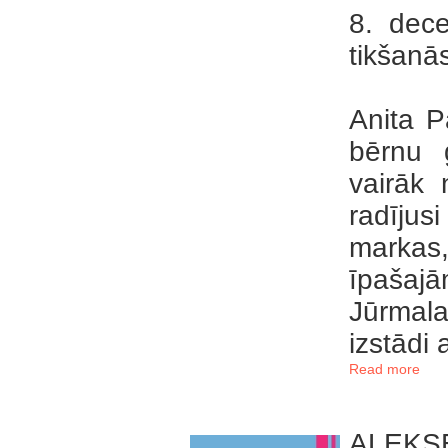
8. dece
tikšanās
Anita P
bērnu g
vairāk 
radījus
markas,
īpašaj
Jūrmala
izstād
Read more
ALEKS