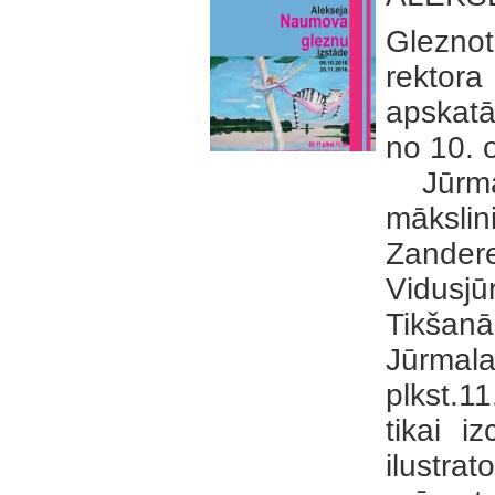
Glezno
rektor
apskatā
no 10. 
Jūrma
mākslin
Zander
Vidusj
Tikšanā
Jūrma
plkst.1
tikai i
ilustrat