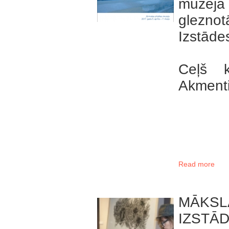
muzeja
glezno
Izstādes
Ceļš 
Akmenti
Read more
MĀKSL
IZSTĀ