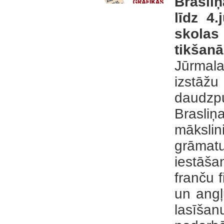
Brasliņ
līdz 4
skolas
tikšanā
Jūrmal
izstāžu
daudzpu
Brasliņ
māksli
grāmatu 
iestāša
franču f
un angļ
lasīša