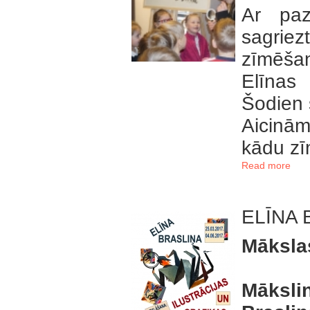
Ar paz
sagrie
zīmēša
Elīnas 
Šodien 
Aicinām
kādu zī
Read more
ELĪNA 
Māksla
Māksli