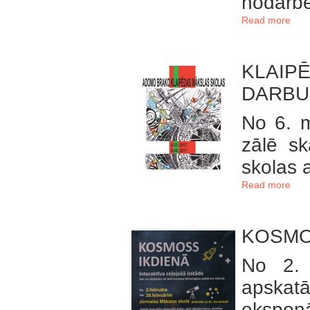
nodarbē
Read more
KLAIP
DARBU
No 6. m
zālē s
skolas 
Read more
KOSMOS
No 2. 
apskatā
eksponā