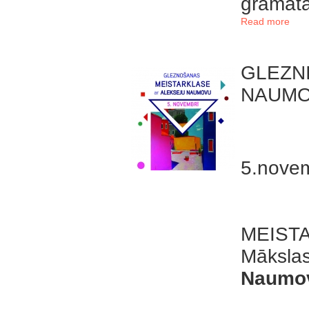
grāmata
Read more
GLEZN
NAUM
5.novem
MEISTA
Māksla
Naumo