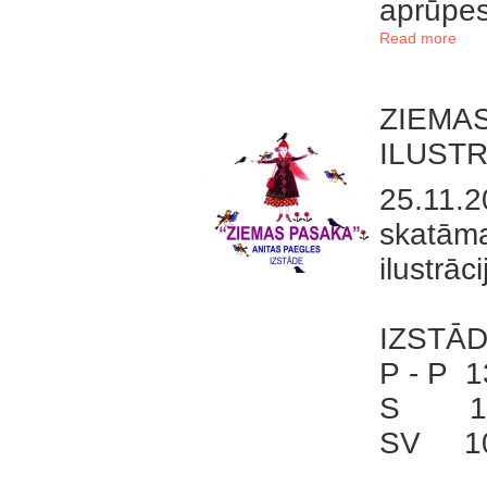
aprūpes
Read more
ZIEMAS
ILUST
25.11.
skatām
ilustrāc
IZSTĀD
P - P 1
S 10.
SV 10.