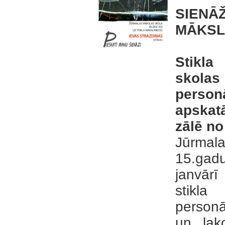
SIENĀ
MĀKSL
Stikla
skola
person
apskat
zālē no
Jūrmal
15.gad
janvārī
stikl
personāl
un lak