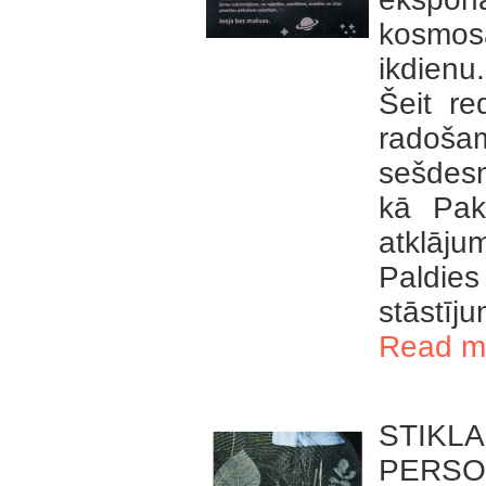
kosmos
ikdienu.
Šeit r
radoša
sešdesm
kā Pak
atklāju
Paldie
stāstīj
Read m
STIKLA
PERSO