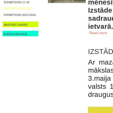
mēnesī
EXHIBITIONS-17-18
Izstā
IZSTĀDES 2016./2017.
EXHIBITIONS 2015./2016.
sadra
ietvarā
MASTERCLASSES
Read more
EVENTS ARCHIVE
IZSTĀD
Ar maz
mākslas
3.maij
valsts
draugus