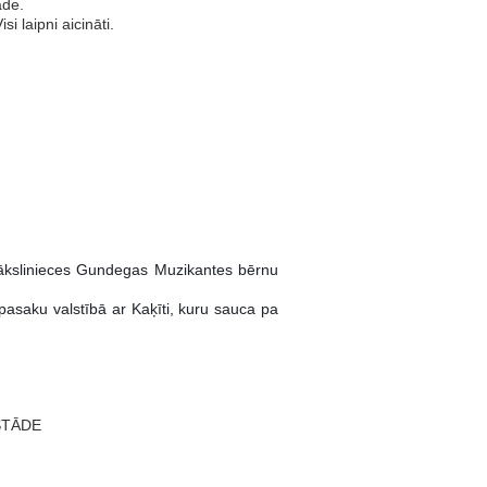
āde.
i laipni aicināti.
ākslinieces Gundegas Muzikantes bērnu
pasaku valstībā ar Kaķīti, kuru sauca pa
STĀDE