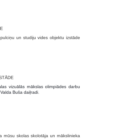
DE
lciņu un studiju vides objektu izstāde
ZSTĀDE
alas vizuālās mākslas olimpiādes darbu
Valda Buša daiļradi.
 mūsu skolas skolotāja un mākslinieka