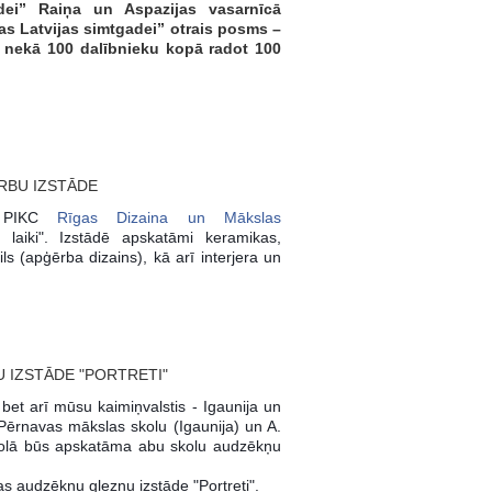
dei” Raiņa un Aspazijas vasarnīcā
as Latvijas simtgadei” otrais posms –
rāk nekā 100 dalībnieku kopā radot 100
RBU IZSTĀDE
a PIKC
Rīgas Dizaina un Mākslas
laiki". Izstādē apskatāmi keramikas,
ils (apģērba dizains), kā arī interjera un
IZSTĀDE "PORTRETI"
 bet arī mūsu kaimiņvalstis - Igaunija un
 Pērnavas mākslas skolu (Igaunija) un A.
kolā būs apskatāma abu skolu audzēkņu
 audzēkņu gleznu izstāde "Portreti".