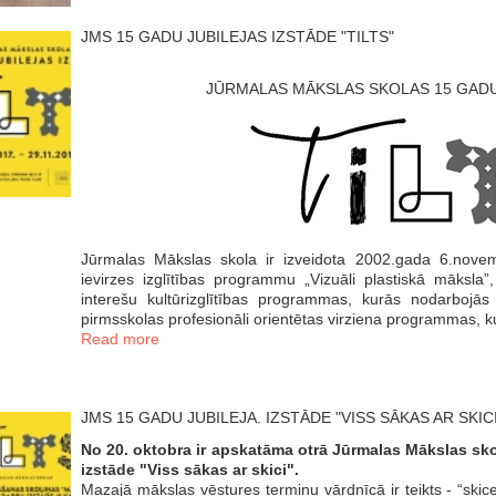
JMS 15 GADU JUBILEJAS IZSTĀDE "TILTS"
JŪRMALAS MĀKSLAS SKOLAS 15 GADU
Jūrmalas Mākslas skola ir izveidota 2002.gada 6.novemb
ievirzes izglītības programmu „Vizuāli plastiskā māksl
interešu kultūrizglītības programmas, kurās nodarboj
pirmsskolas profesionāli orientētas virziena programmas, k
Read more
JMS 15 GADU JUBILEJA. IZSTĀDE "VISS SĀKAS AR SKICI
No 20. oktobra ir apskatāma otrā Jūrmalas Mākslas sk
izstāde "Viss sākas ar skici".
Mazajā mākslas vēstures terminu vārdnīcā ir teikts - “ski