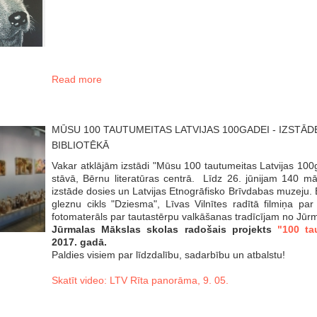
Read more
MŪSU 100 TAUTUMEITAS LATVIJAS 100GADEI - IZSTĀD
BIBLIOTĒKĀ
Vakar atklājām izstādi "Mūsu 100 tautumeitas Latvijas 100g
stāvā, Bērnu literatūras centrā. Līdz 26. jūnijam 140 māl
izstāde dosies un Latvijas Etnogrāfisko Brīvdabas muzeju.
gleznu cikls "Dziesma", Līvas Vilnītes radītā filmiņa p
fotomaterāls par tautastērpu valkāšanas tradīcījam no Jūrm
Jūrmalas Mākslas skolas radošais projekts
"100 tau
2017. gadā.
Paldies visiem par līdzdalību, sadarbību un atbalstu!
Skatīt video: LTV Rīta panorāma, 9. 05.