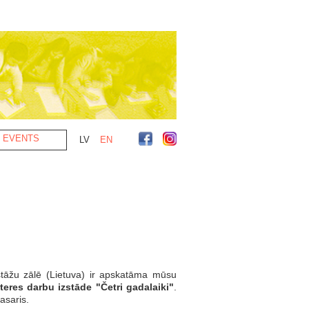
EVENTS
LV
EN
stāžu zālē (Lietuva) ir apskatāma mūsu
eres darbu izstāde "Četri gadalaiki"
.
asaris.