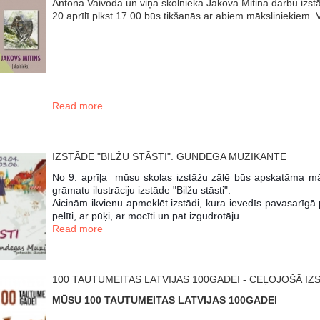
Antona Vaivoda un viņa skolnieka Jakova Mitina darbu izst
20.aprīlī plkst.17.00 būs tikšanās ar abiem māksliniekiem. Vis
Read more
IZSTĀDE "BILŽU STĀSTI". GUNDEGA MUZIKANTE
No 9. aprīļa mūsu skolas izstāžu zālē būs apskatāma m
grāmatu ilustrāciju izstāde "Bilžu stāsti".
Aicinām ikvienu apmeklēt izstādi, kura ievedīs pavasarīgā 
pelīti, ar pūķi, ar mocīti un pat izgudrotāju.
Read more
100 TAUTUMEITAS LATVIJAS 100GADEI - CEĻOJOŠĀ IZ
MŪSU 100 TAUTUMEITAS LATVIJAS 100GADEI