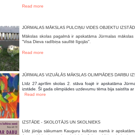
Read more
JŪRMALAS MĀKSLAS PULCIŅU VIDES OBJEKTU IZSTĀ
Mākslas skolas pagalmā ir apskatāma Jūrmalas mākslas pu
"Visa Dieva radībiņa saulītē līgojās".
Read more
JŪRMALAS VIZUĀLĀS MĀKSLAS OLIMPIĀDES DARBU I
Līdz 27.aprīlim skolas 2. stāva foajē ir apskatāma Jūrm
izstāde. Šī gada olimpiādes uzdevumu tēma bija saistīta ar 
Read more
IZSTĀDE - SKOLOTĀJS UN SKOLNIEKS
Līdz jūnija sākumam Kauguru kultūras namā ir apskatāma