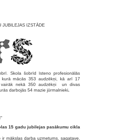
 JUBILEJAS IZSTĀDE
rī. Skola šobrīd īsteno profesionālās
a”, kurā mācās 353 audzēkņi, kā arī 17
ās vairāk nekā 350 audzēkņi un divas
urās darbojās 54 mazie jūrmalnieki
.
"
olas 15 gadu jubilejas pasākumu cikla
ce ir mākslas darba uzmetums, sagatave,