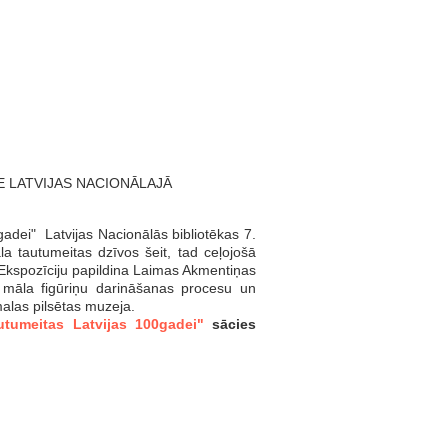
E LATVIJAS NACIONĀLAJĀ
adei" Latvijas Nacionālās bibliotēkas 7.
a tautumeitas dzīvos šeit, tad ceļojošā
 Ekspozīciju papildina Laimas Akmentiņas
ar māla figūriņu darināšanas procesu un
alas pilsētas muzeja.
tumeitas Latvijas 100gadei"
sācies