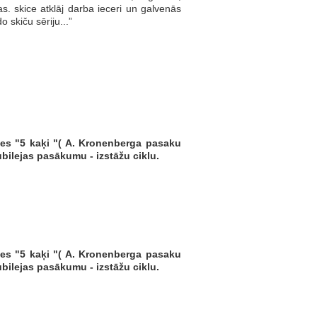
s. skice atklāj darba ieceri un galvenās
 skiču sēriju...”
des "5 kaķi "( A. Kronenberga pasaku
bilejas pasākumu - izstāžu ciklu.
des "5 kaķi "( A. Kronenberga pasaku
bilejas pasākumu - izstāžu ciklu.