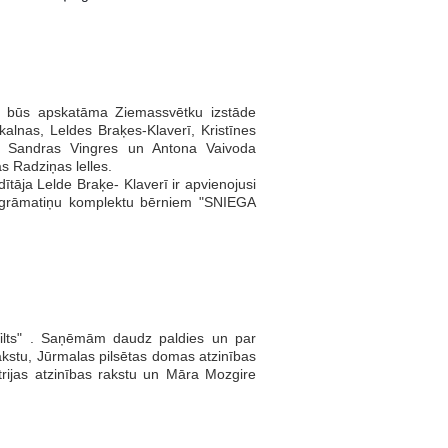
ē būs apskatāma Ziemassvētku izstāde
alnas, Leldes Braķes-Klaverī, Kristīnes
, Sandras Vingres un Antona Vaivoda
as Radziņas lelles.
tāja Lelde Braķe- Klaverī ir apvienojusi
s grāmatiņu komplektu bērniem "SNIEGA
"Tilts" . Saņēmām daudz paldies un par
akstu, Jūrmalas pilsētas domas atzinības
trijas atzinības rakstu un Māra Mozgire