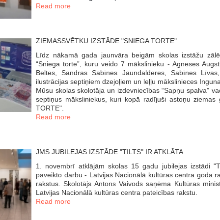
Read more
ZIEMASSVĒTKU IZSTĀDE "SNIEGA TORTE"
Līdz nākamā gada jaunvāra beigām skolas izstāžu zāl
“Sniega torte”, kuru veido 7 mākslinieku - Agneses Augstk
Beltes, Sandras Sabīnes Jaundalderes, Sabīnes Līvas
ilustrācijas septiņiem dzejoļiem un leļļu mākslinieces Ingun
Mūsu skolas skolotāja un izdevniecības “Sapņu spalva” vadī
septiņus māksliniekus, kuri kopā radījuši astoņu ziema
TORTE".
Read more
JMS JUBILEJAS IZSTĀDE "TILTS" IR ATKLĀTA
1. novembrī atklājām skolas 15 gadu jubilejas izstādi 
paveikto darbu - Latvijas Nacionālā kultūras centra goda r
rakstus. Skolotājs Antons Vaivods saņēma Kultūras minis
Latvijas Nacionālā kultūras centra pateicības rakstu.
Read more