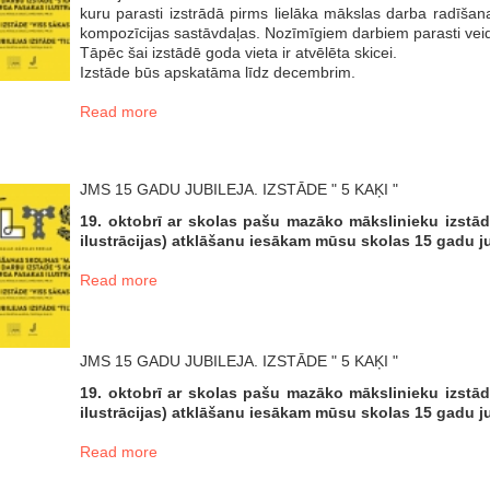
kuru parasti izstrādā pirms lielāka mākslas darba radīšana
kompozīcijas sastāvdaļas. Nozīmīgiem darbiem parasti veido
Tāpēc šai izstādē goda vieta ir atvēlēta skicei.
Izstāde būs apskatāma līdz decembrim.
Read more
JMS 15 GADU JUBILEJA. IZSTĀDE " 5 KAĶI "
19. oktobrī ar skolas pašu mazāko mākslinieku izstā
ilustrācijas) atklāšanu iesākam mūsu skolas 15 gadu ju
Read more
JMS 15 GADU JUBILEJA. IZSTĀDE " 5 KAĶI "
19. oktobrī ar skolas pašu mazāko mākslinieku izstā
ilustrācijas) atklāšanu iesākam mūsu skolas 15 gadu ju
Read more