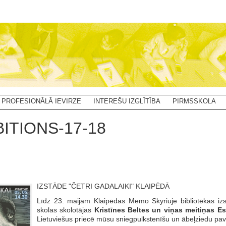
PROFESIONĀLĀ IEVIRZE
INTEREŠU IZGLĪTĪBA
PIRMSSKOLA
BITIONS-17-18
IZSTĀDE "ČETRI GADALAIKI" KLAIPĒDĀ
Līdz 23. maijam Klaipēdas Memo Skyriuje bibliotēkas iz
skolas skolotājas
Kristīnes Beltes un viņas meitiņas Est
Lietuviešus priecē mūsu sniegpulkstenīšu un ābeļziedu pav