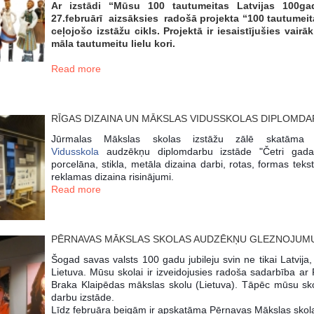
Ar izstādi “Mūsu 100 tautumeitas Latvijas 100ga
27.februārī aizsāksies radošā projekta “100 tautumeit
ceļojošo izstāžu cikls. Projektā ir iesaistījušies vai
māla tautumeitu lielu kori.
Read more
RĪGAS DIZAINA UN MĀKSLAS VIDUSSKOLAS DIPLOMDA
Jūrmalas Mākslas skolas izstāžu zālē skatām
Vidusskola
audzēkņu diplomdarbu izstāde "Četri gada 
porcelāna, stikla, metāla dizaina darbi, rotas, formas tekst
reklamas dizaina risinājumi.
Read more
PĒRNAVAS MĀKSLAS SKOLAS AUDZĒKŅU GLEZNOJUMU 
Šogad savas valsts 100 gadu jubileju svin ne tikai Latvija,
Lietuva. Mūsu skolai ir izveidojusies radoša sadarbība ar
Braka Klaipēdas mākslas skolu (Lietuva). Tāpēc mūsu s
darbu izstāde.
Līdz februāra beigām ir apskatāma Pērnavas Mākslas skolas