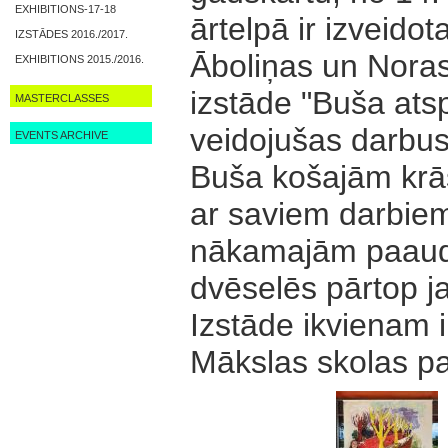
EXHIBITIONS-17-18
ārtelpā ir izveid
IZSTĀDES 2016./2017.
Āboliņas un Noras
EXHIBITIONS 2015./2016.
izstāde "Buša ats
MASTERCLASSES
veidojušas darbus
EVENTS ARCHIVE
Buša košajām krās
ar saviem darbiem 
nākamajām paaudz
dvēselēs pārtop j
Izstāde ikvienam
Mākslas skolas p