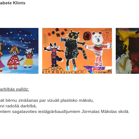
abete Klints
arbībās palīdz:
āt bērnu zināšanas par vizuāli plastisko mākslu,
sevi radošā darbībā,
entiem sagatavoties iestājpārbaudījumiem Jūrmalas Mākslas skolā.