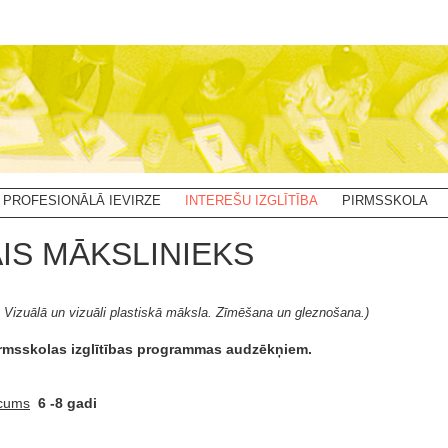
PROFESIONĀLĀ IEVIRZE
INTEREŠU IZGLĪTĪBA
PIRMSSKOLA
IS MĀKSLINIEKS
ba. Vizuālā un vizuāli plastiskā māksla. Zīmēšana un gleznošana.)
irmsskolas izglītības programmas audzēkņiem.
cums
6 -8 gadi