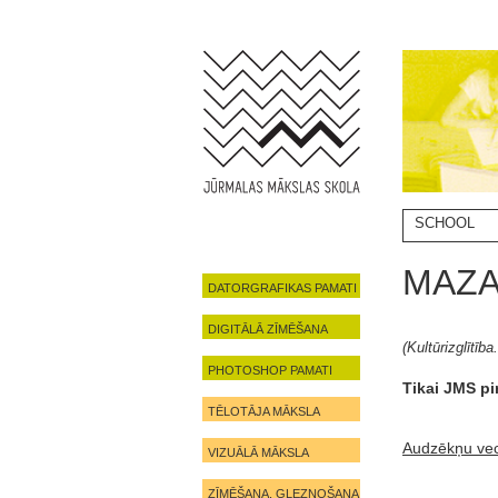
SCHOOL
MAZA
DATORGRAFIKAS PAMATI
DIGITĀLĀ ZĪMĒŠANA
(Kultūrizglītī
PHOTOSHOP PAMATI
Tikai JMS p
TĒLOTĀJA MĀKSLA
Audzēkņu
ve
VIZUĀLĀ MĀKSLA
ZĪMĒŠANA, GLEZNOŠANA