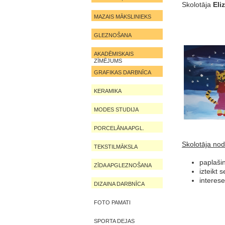
Skolotāja
Eliz
MAZAIS MĀKSLINIEKS
GLEZNOŠANA
AKADĒMISKAIS
ZĪMĒJUMS
GRAFIKAS DARBNĪCA
KERAMIKA
MODES STUDIJA
PORCELĀNA APGL.
Skolotāja nod
TEKSTILMĀKSLA
paplašin
ZĪDA APGLEZNOŠANA
izteikt 
interes
DIZAINA DARBNĪCA
FOTO PAMATI
SPORTA DEJAS