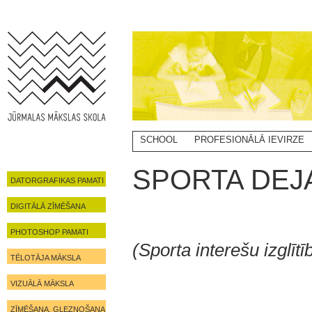
SCHOOL
PROFESIONĀLĀ IEVIRZE
SPORTA DEJ
DATORGRAFIKAS PAMATI
DIGITĀLĀ ZĪMĒŠANA
PHOTOSHOP PAMATI
(Sporta interešu izglītī
TĒLOTĀJA MĀKSLA
VIZUĀLĀ MĀKSLA
ZĪMĒŠANA, GLEZNOŠANA