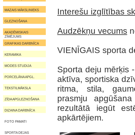
Interešu izglītības s
MAZAIS MĀKSLINIEKS
GLEZNOŠANA
Audzēkņu vecums
n
AKADĒMISKAIS
ZĪMĒJUMS
GRAFIKAS DARBNĪCA
VIENĪGAIS sporta de
KERAMIKA
MODES STUDIJA
Sporta deju mērķis -
aktīva, sportiska dz
PORCELĀNA APGL.
ritma, stila, gau
TEKSTILMĀKSLA
prasmju apgūšana
ZĪDA APGLEZNOŠANA
rezultātā iegūt e
DIZAINA DARBNĪCA
apkārtējiem.
FOTO PAMATI
SPORTA DEJAS