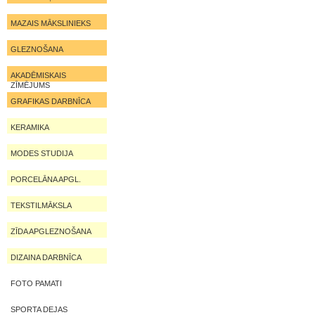
MAZAIS MĀKSLINIEKS
GLEZNOŠANA
AKADĒMISKAIS
ZĪMĒJUMS
GRAFIKAS DARBNĪCA
KERAMIKA
MODES STUDIJA
PORCELĀNA APGL.
TEKSTILMĀKSLA
ZĪDA APGLEZNOŠANA
DIZAINA DARBNĪCA
FOTO PAMATI
SPORTA DEJAS