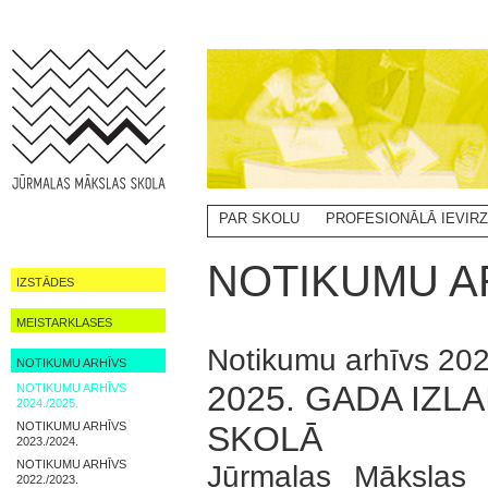
PAR SKOLU
PROFESIONĀLĀ IEVIR
NOTIKUMI
NOTIKUMU AR
IZSTĀDES
MEISTARKLASES
Notikumu arhīvs 202
NOTIKUMU ARHĪVS
2025. GADA IZ
NOTIKUMU ARHĪVS
2024./2025.
NOTIKUMU ARHĪVS
SKOLĀ
2023./2024.
NOTIKUMU ARHĪVS
Jūrmalas Mākslas 
2022./2023.