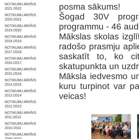
posma sākums!
NOTIKUMU ARHĪVS
2021./2022
Šogad 30V progr
NOTIKUMU ARHĪVS
2020./2021.
programmu - 46 aud
NOTIKUMU ARHĪVS
2019./2020
Mākslas skolas izgl
NOTIKUMU ARHĪVS
2018./2019.
radošo prasmju aplie
NOTIKUMU ARHĪVS
2017./2018.
saskatīt to, ko c
NOTIKUMU ARHĪVS
2016./2017.
skatupunkta un uzdrīk
NOTIKUMU ARHĪVS
Māksla iedvesmo un
2015./2016.
NOTIKUMU ARHĪVS
kuru turpinot var p
2014./2015.
NOTIKUMU ARHĪVS
veicas!
2013./2014
NOTIKUMU ARHĪVS
2012./2013
NOTIKUMU ARHĪVS
2011./2012
NOTIKUMU ARHĪVS
2010./2011
NOTIKUMU ARHĪVS
2009./2010