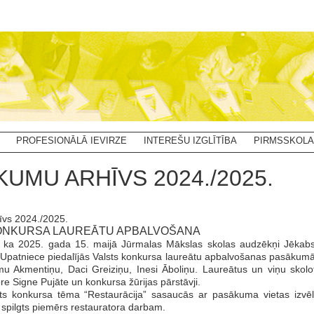
PROFESIONĀLĀ IEVIRZE
INTEREŠU IZGLĪTĪBA
PIRMSSKOLA
KUMU ARHĪVS 2024./2025.
īvs 2024./2025.
ONKURSA LAUREĀTU APBALVOŠANA
, ka 2025. gada 15. maijā Jūrmalas Mākslas skolas audzēkņi Jēkabs B
Upatniece piedalījās Valsts konkursa laureātu apbalvošanas pasākumā 
mu Akmentiņu, Daci Greiziņu, Inesi Āboliņu. Laureātus un viņu skolot
ore Signe Pujāte un konkursa žūrijas pārstāvji.
ts konkursa tēma “Restaurācija” sasaucās ar pasākuma vietas izvēli 
 spilgts piemērs restauratora darbam.