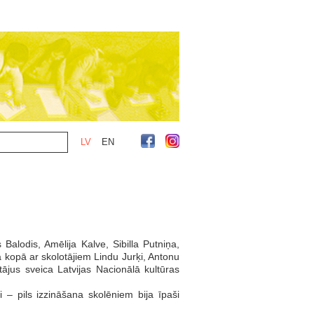
LV
EN
alodis, Amēlija Kalve, Sibilla Putniņa,
kopā ar skolotājiem Lindu Jurķi, Antonu
ājus sveica Latvijas Nacionālā kultūras
– pils izzināšana skolēniem bija īpaši