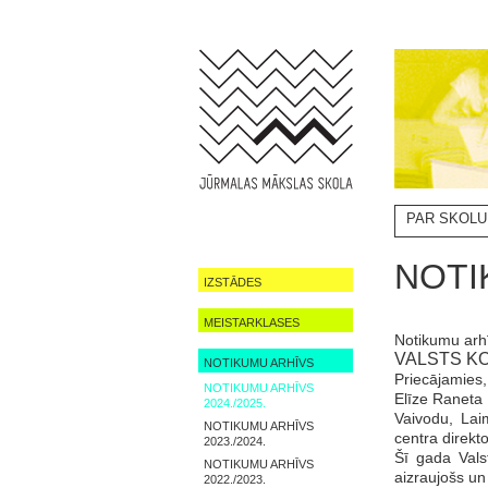
PAR SKOLU
NOTIKUMI
NOTI
IZSTĀDES
MEISTARKLASES
Notikumu arh
VALSTS K
NOTIKUMU ARHĪVS
Priecājamies
NOTIKUMU ARHĪVS
Elīze Raneta 
2024./2025.
Vaivodu, Lai
NOTIKUMU ARHĪVS
centra direkt
2023./2024.
Šī gada Vals
NOTIKUMU ARHĪVS
aizraujošs un
2022./2023.