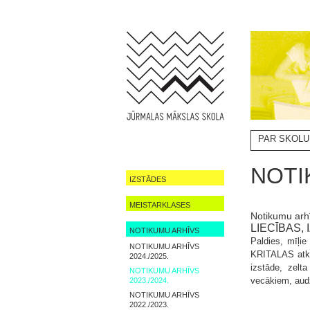
PAR SKOLU
NOTIKUMI
NOTI
IZSTĀDES
MEISTARKLASES
Notikumu arh
LIECĪBAS,
NOTIKUMU ARHĪVS
Paldies, mīļie
NOTIKUMU ARHĪVS
KRITALAS atkl
2024./2025.
izstāde, zelt
NOTIKUMU ARHĪVS
vecākiem, aud
2023./2024.
NOTIKUMU ARHĪVS
2022./2023.