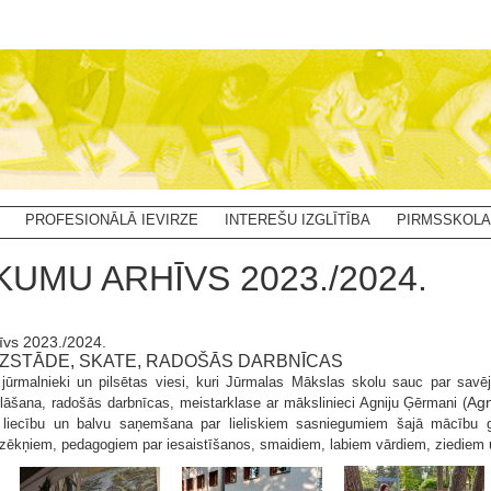
PROFESIONĀLĀ IEVIRZE
INTEREŠU IZGLĪTĪBA
PIRMSSKOLA
KUMU ARHĪVS 2023./2024.
īvs 2023./2024.
 IZSTĀDE, SKATE, RADOŠĀS DARBNĪCAS
 jūrmalnieki un pilsētas viesi, kuri Jūrmalas Mākslas skolu sauc par savēj
Agn
āšana, radošās darbnīcas, meistarklase ar mākslinieci Agniju Ģērmani (
a liecību un balvu saņemšana par lieliskiem sasniegumiem šajā mācību 
zēkņiem, pedagogiem par iesaistīšanos, smaidiem, labiem vārdiem, ziediem 