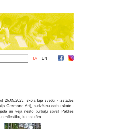
LV
EN
o! 26.05.2023. skolā bija svētki - izstādes
ija Germane Art
), audzēkņu darbu skate -
gadā un vēja nesto burbuļu šovs! Paldies
un mīlestību, ko sajutām.