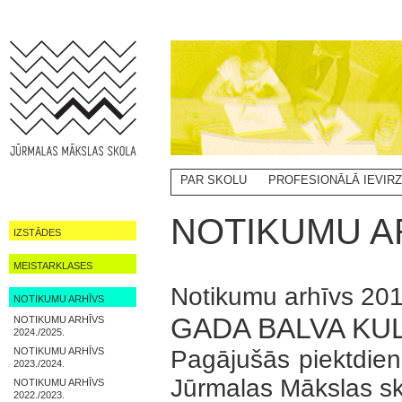
PAR SKOLU
PROFESIONĀLĀ IEVIR
NOTIKUMI
NOTIKUMU AR
IZSTĀDES
MEISTARKLASES
Notikumu arhīvs 201
NOTIKUMU ARHĪVS
GADA BALVA KU
NOTIKUMU ARHĪVS
2024./2025.
NOTIKUMU ARHĪVS
Pagājušās piektdie
2023./2024.
Jūrmalas Mākslas sko
NOTIKUMU ARHĪVS
2022./2023.