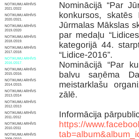
Nominācijā “Par J
NOTIKUMU ARHĪVS
2021./2022
konkursos, skatēs 
NOTIKUMU ARHĪVS
2020./2021.
Jūrmalas Mākslas s
NOTIKUMU ARHĪVS
2019./2020
par medaļu “Lidice
NOTIKUMU ARHĪVS
2018./2019.
kategorijā 44. star
NOTIKUMU ARHĪVS
2017./2018.
“Lidice-2016”.
NOTIKUMU ARHĪVS
Nominācijā “Par ku
2016./2017.
NOTIKUMU ARHĪVS
balvu saņēma Dac
2015./2016.
NOTIKUMU ARHĪVS
meistarklašu organ
2014./2015.
NOTIKUMU ARHĪVS
zālē.
2013./2014
NOTIKUMU ARHĪVS
2012./2013
Informācija pārpubli
NOTIKUMU ARHĪVS
2011./2012
https://www.faceboo
NOTIKUMU ARHĪVS
2010./2011
tab=album&album_
NOTIKUMU ARHĪVS
2009./2010