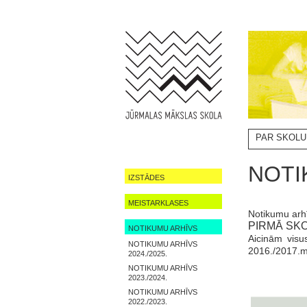
PAR SKOLU
NOTIKUMI
NOTI
IZSTĀDES
MEISTARKLASES
Notikumu arh
PIRMĀ SK
NOTIKUMU ARHĪVS
Aicinām visu
NOTIKUMU ARHĪVS
2016./2017.mā
2024./2025.
NOTIKUMU ARHĪVS
2023./2024.
NOTIKUMU ARHĪVS
2022./2023.