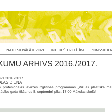
PROFESIONĀLĀ IEVIRZE
INTEREŠU IZGLĪTĪBA
PIRMSSKOLA
KUMU ARHĪVS 2016./2017.
īvs 2016./2017.
OLAS DIENA
s profesionālās ievirzes izglītības programmas „Vizuāli plastiskā m
cību gada tikšanos 8. septembrī plkst.17.00 Mākslas skolā!