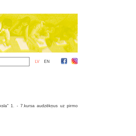
LV
EN
āksla" 1. - 7.kursa audzēkņus uz pirmo