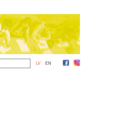
LV
EN