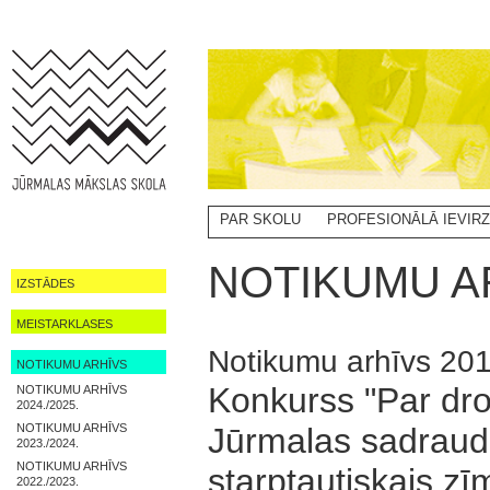
PAR SKOLU
PROFESIONĀLĀ IEVIR
NOTIKUMI
NOTIKUMU AR
IZSTĀDES
MEISTARKLASES
Notikumu arhīvs 20
NOTIKUMU ARHĪVS
Konkurss "Par dro
NOTIKUMU ARHĪVS
2024./2025.
NOTIKUMU ARHĪVS
Jūrmalas sadraudz
2023./2024.
NOTIKUMU ARHĪVS
starptautiskais z
2022./2023.