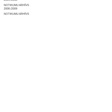
NOTIKUMU ARHĪVS
2008./2009
NOTIKUMU ARHĪVS
2007./2008
NOSLĒGUMA DARBI
ZAĻĀS PRAKSES ARHĪVS