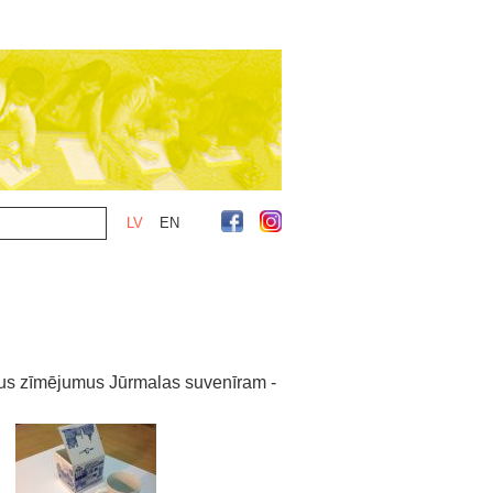
LV
EN
nus zīmējumus Jūrmalas suvenīram -