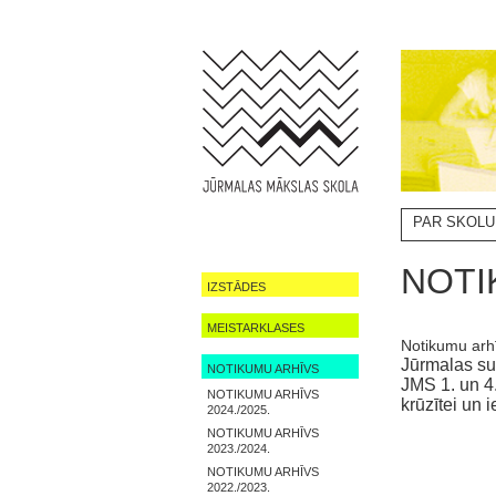
PAR SKOLU
NOTIKUMI
NOTI
IZSTĀDES
MEISTARKLASES
Notikumu arh
Jūrmalas su
NOTIKUMU ARHĪVS
JMS 1. un 4
NOTIKUMU ARHĪVS
krūzītei un 
2024./2025.
NOTIKUMU ARHĪVS
2023./2024.
NOTIKUMU ARHĪVS
2022./2023.