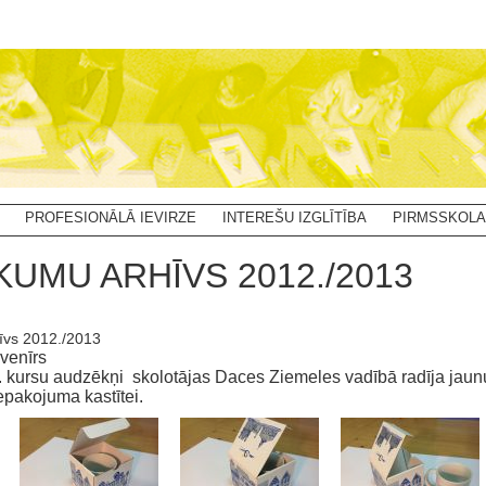
PROFESIONĀLĀ IEVIRZE
INTEREŠU IZGLĪTĪBA
PIRMSSKOLA
KUMU ARHĪVS 2012./2013
īvs 2012./2013
venīrs
. kursu audzēkņi skolotājas Daces Ziemeles vadībā radīja jau
iepakojuma kastītei.