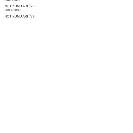
NOTIKUMU ARHĪVS
2008./2009
NOTIKUMU ARHĪVS
2007./2008
NOSLĒGUMA DARBI
ZAĻĀS PRAKSES ARHĪVS