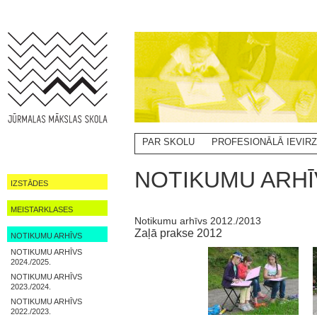
PAR SKOLU
PROFESIONĀLĀ IEVIR
NOTIKUMI
NOTIKUMU ARHĪV
IZSTĀDES
MEISTARKLASES
Notikumu arhīvs 2012./2013
Zaļā prakse 2012
NOTIKUMU ARHĪVS
NOTIKUMU ARHĪVS
2024./2025.
NOTIKUMU ARHĪVS
2023./2024.
NOTIKUMU ARHĪVS
2022./2023.