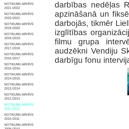
darbības nedēļas R
NOTIKUMU ARHĪVS
2021./2022
apzināšanā un fiks
NOTIKUMU ARHĪVS
2020./2021.
darbojās, tikmēr Lie
NOTIKUMU ARHĪVS
2019./2020
izglītības organizāc
NOTIKUMU ARHĪVS
2018./2019.
filmu grupa inter
NOTIKUMU ARHĪVS
2017./2018.
audzēkni Vendiju Sk
NOTIKUMU ARHĪVS
darbīgu fonu intervija
2016./2017.
NOTIKUMU ARHĪVS
2015./2016.
NOTIKUMU ARHĪVS
2014./2015.
NOTIKUMU ARHĪVS
2013./2014
NOTIKUMU ARHĪVS
2012./2013
NOTIKUMU ARHĪVS
2011./2012
NOTIKUMU ARHĪVS
2010./2011
NOTIKUMU ARHĪVS
2009./2010