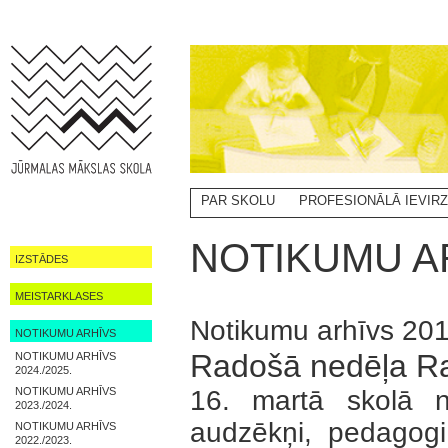
PAR SKOLU
PROFESIONĀLĀ IEVIR
NOTIKUMI
NOTIKUMU AR
IZSTĀDES
MEISTARKLASES
Notikumu arhīvs 20
NOTIKUMU ARHĪVS
Radošā nedēļa Ra
NOTIKUMU ARHĪVS
2024./2025.
NOTIKUMU ARHĪVS
16. martā skolā n
2023./2024.
audzēkņi, pedagogi 
NOTIKUMU ARHĪVS
2022./2023.