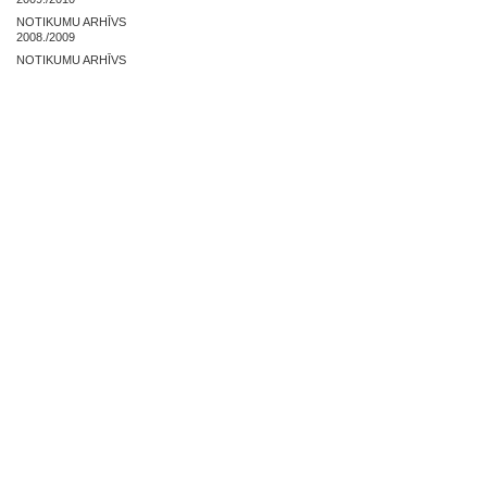
NOTIKUMU ARHĪVS
2008./2009
NOTIKUMU ARHĪVS
2007./2008
NOSLĒGUMA DARBI
ZAĻĀS PRAKSES ARHĪVS