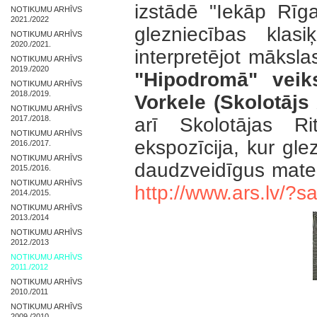
izstādē "Iekāp Rīga
NOTIKUMU ARHĪVS
2021./2022
glezniecības klas
NOTIKUMU ARHĪVS
2020./2021.
interpretējot māksl
NOTIKUMU ARHĪVS
2019./2020
"Hipodromā" veik
NOTIKUMU ARHĪVS
2018./2019.
Vorkele (Skolotājs
NOTIKUMU ARHĪVS
2017./2018.
arī Skolotājas R
NOTIKUMU ARHĪVS
ekspozīcija, kur glez
2016./2017.
NOTIKUMU ARHĪVS
daudzveidīgu
2015./2016.
NOTIKUMU ARHĪVS
http://www.ars.lv/?
2014./2015.
NOTIKUMU ARHĪVS
2013./2014
NOTIKUMU ARHĪVS
2012./2013
NOTIKUMU ARHĪVS
2011./2012
NOTIKUMU ARHĪVS
2010./2011
NOTIKUMU ARHĪVS
2009./2010