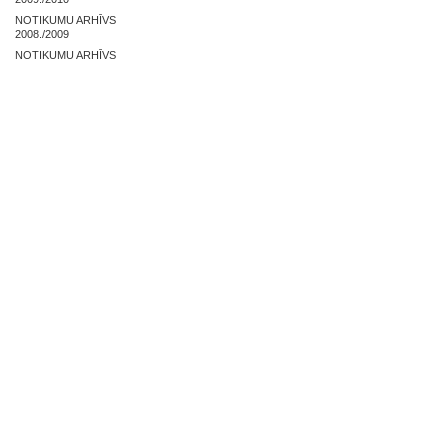
NOTIKUMU ARHĪVS
2008./2009
NOTIKUMU ARHĪVS
2007./2008
NOSLĒGUMA DARBI
ZAĻĀS PRAKSES ARHĪVS