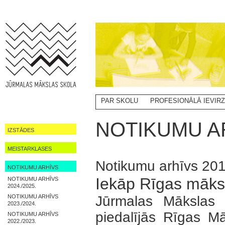
PAR SKOLU
PROFESIONĀLĀ IEVIR
NOTIKUMI
NOTIKUMU AR
IZSTĀDES
MEISTARKLASES
Notikumu arhīvs 20
NOTIKUMU ARHĪVS
Iekāp Rīgas māks
NOTIKUMU ARHĪVS
2024./2025.
NOTIKUMU ARHĪVS
Jūrmalas Mākslas 
2023./2024.
piedalījās Rīgas Mā
NOTIKUMU ARHĪVS
2022./2023.