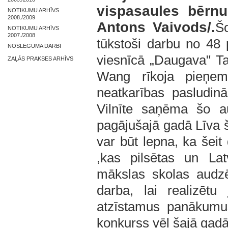
vispasaules bērnu
NOTIKUMU ARHĪVS
2008./2009
Antons Vaivods/.
Šo
NOTIKUMU ARHĪVS
2007./2008
tūkstoši darbu no 48
NOSLĒGUMA DARBI
viesnīcā „Daugava" Tai
ZAĻĀS PRAKSES ARHĪVS
Wang rīkoja pieņem
neatkarības pasludin
Vilnīte saņēma šo a
pagājušajā gadā Līva 
var būt lepna, ka šeit
,kas pilsētas un La
mākslas skolas audzē
darba, lai realizēt
atzīstamus panākumu
konkurss vēl šajā gad