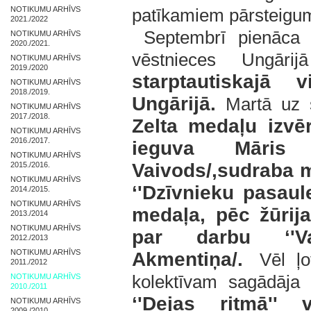
NOTIKUMU ARHĪVS
patīkamiem pārsteigu
2021./2022
Septembrī pienāca z
NOTIKUMU ARHĪVS
2020./2021.
vēstnieces Ungā
NOTIKUMU ARHĪVS
2019./2020
starptautiskajā
NOTIKUMU ARHĪVS
2018./2019.
Ungārijā.
Martā uz š
NOTIKUMU ARHĪVS
2017./2018.
Zelta medaļu izvē
NOTIKUMU ARHĪVS
2016./2017.
ieguva Māris 
NOTIKUMU ARHĪVS
Vaivods/,sudraba 
2015./2016.
NOTIKUMU ARHĪVS
‘'Dzīvnieku pasaul
2014./2015.
NOTIKUMU ARHĪVS
medaļa, pēc žūrij
2013./2014
NOTIKUMU ARHĪVS
par darbu ‘'Vas
2012./2013
NOTIKUMU ARHĪVS
Akmentiņa/.
Vēl ļot
2011./2012
NOTIKUMU ARHĪVS
kolektīvam sagādāj
2010./2011
‘'Dejas ritmā'' 
NOTIKUMU ARHĪVS
2009./2010