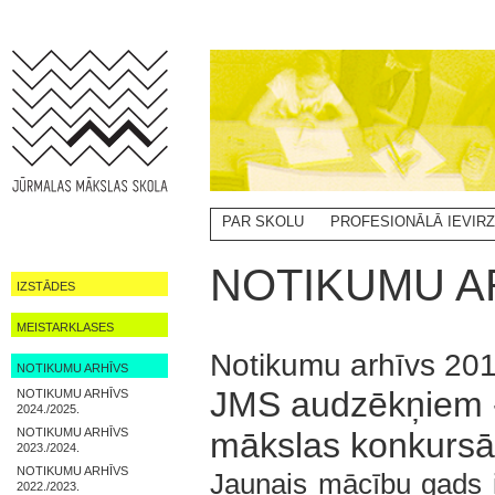
PAR SKOLU
PROFESIONĀLĀ IEVIR
NOTIKUMI
NOTIKUMU AR
IZSTĀDES
MEISTARKLASES
Notikumu arhīvs 20
NOTIKUMU ARHĪVS
JMS audzēkņiem - 
NOTIKUMU ARHĪVS
2024./2025.
NOTIKUMU ARHĪVS
mākslas konkursā
2023./2024.
NOTIKUMU ARHĪVS
Jaunais mācību gads i
2022./2023.