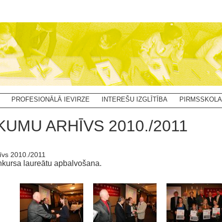
PROFESIONĀLĀ IEVIRZE
INTEREŠU IZGLĪTĪBA
PIRMSSKOLA
KUMU ARHĪVS 2010./2011
īvs 2010./2011
nkursa laureātu apbalvošana.