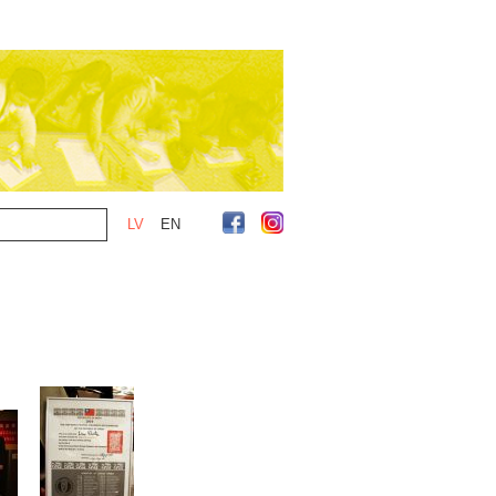
LV
EN