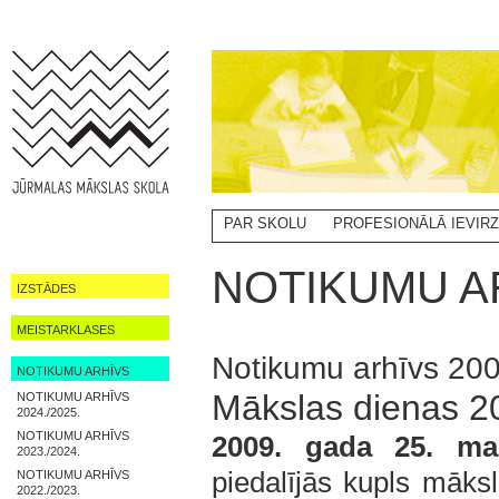
PAR SKOLU
PROFESIONĀLĀ IEVIR
NOTIKUMI
NOTIKUMU AR
IZSTĀDES
MEISTARKLASES
Notikumu arhīvs 20
NOTIKUMU ARHĪVS
Mākslas dienas 2
NOTIKUMU ARHĪVS
2024./2025.
NOTIKUMU ARHĪVS
2009. gada 25. ma
2023./2024.
piedalījās kupls māksl
NOTIKUMU ARHĪVS
2022./2023.