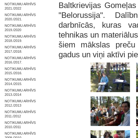
Baltkrievijas Gomeļas
NOTIKUMU ARHĪVS
2021./2022
"Belorussija". Dal
NOTIKUMU ARHĪVS
2020./2021.
darbnīcās, kuras va
NOTIKUMU ARHĪVS
2019./2020
tehnikas un materiālus
NOTIKUMU ARHĪVS
2018./2019.
šiem mākslas preču
NOTIKUMU ARHĪVS
2017./2018.
gadus un viņi aktīvi p
NOTIKUMU ARHĪVS
2016./2017.
NOTIKUMU ARHĪVS
2015./2016.
NOTIKUMU ARHĪVS
2014./2015.
NOTIKUMU ARHĪVS
2013./2014
NOTIKUMU ARHĪVS
2012./2013
NOTIKUMU ARHĪVS
2011./2012
NOTIKUMU ARHĪVS
2010./2011
NOTIKUMU ARHĪVS
2009./2010