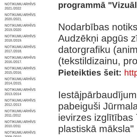
programmā "Vizuāli
NOTIKUMU ARHĪVS
2021./2022
NOTIKUMU ARHĪVS
2020./2021.
Nodarbības notiks
NOTIKUMU ARHĪVS
2019./2020
Audzēkņi apgūs z
NOTIKUMU ARHĪVS
2018./2019.
datorgrafiku (ani
NOTIKUMU ARHĪVS
2017./2018.
(tekstildizainu, pr
NOTIKUMU ARHĪVS
2016./2017.
NOTIKUMU ARHĪVS
Pieteikties šeit:
ht
2015./2016.
NOTIKUMU ARHĪVS
2014./2015.
NOTIKUMU ARHĪVS
Iestājpārbaudījum
2013./2014
NOTIKUMU ARHĪVS
pabeiguši Jūrmala
2012./2013
NOTIKUMU ARHĪVS
ievirzes izglītība
2011./2012
NOTIKUMU ARHĪVS
plastiskā māksla"
2010./2011
NOTIKUMU ARHĪVS
2009./2010