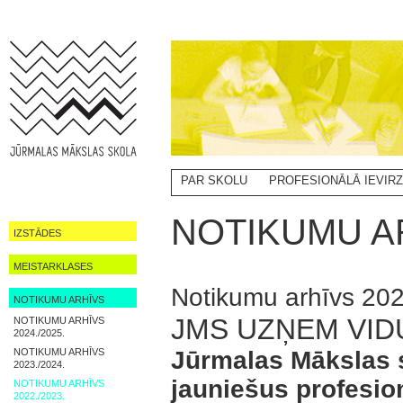
PAR SKOLU
PROFESIONĀLĀ IEVIR
NOTIKUMI
NOTIKUMU AR
IZSTĀDES
MEISTARKLASES
Notikumu arhīvs 202
NOTIKUMU ARHĪVS
JMS UZŅEM VID
NOTIKUMU ARHĪVS
2024./2025.
NOTIKUMU ARHĪVS
Jūrmalas Mākslas 
2023./2024.
jauniešus profesion
NOTIKUMU ARHĪVS
2022./2023.