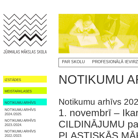
PAR SKOLU
PROFESIONĀLĀ IEVIR
NOTIKUMI
NOTIKUMU AR
IZSTĀDES
MEISTARKLASES
Notikumu arhīvs 20
NOTIKUMU ARHĪVS
1. novembrī – Ik
NOTIKUMU ARHĪVS
2024./2025.
NOTIKUMU ARHĪVS
CILDINĀJUMU par 
2023./2024.
NOTIKUMU ARHĪVS
PLASTISKĀS MĀK
2022./2023.