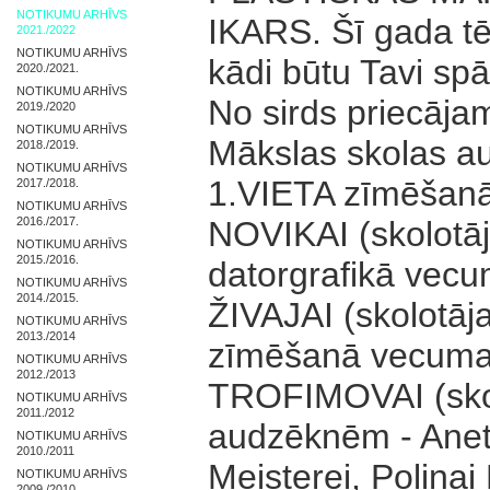
NOTIKUMU ARHĪVS
IKARS. Šī gada tē
2021./2022
NOTIKUMU ARHĪVS
kādi būtu Tavi spā
2020./2021.
NOTIKUMU ARHĪVS
No sirds priecājam
2019./2020
NOTIKUMU ARHĪVS
Mākslas skolas a
2018./2019.
NOTIKUMU ARHĪVS
1.VIETA zīmēšanā
2017./2018.
NOTIKUMU ARHĪVS
2016./2017.
NOVIKAI (skolotāj
NOTIKUMU ARHĪVS
2015./2016.
datorgrafikā vec
NOTIKUMU ARHĪVS
2014./2015.
ŽIVAJAI (skolotāj
NOTIKUMU ARHĪVS
2013./2014
zīmēšanā vecuma 
NOTIKUMU ARHĪVS
2012./2013
TROFIMOVAI (skol
NOTIKUMU ARHĪVS
2011./2012
audzēknēm - Anete
NOTIKUMU ARHĪVS
2010./2011
Meisterei, Polinai 
NOTIKUMU ARHĪVS
2009./2010