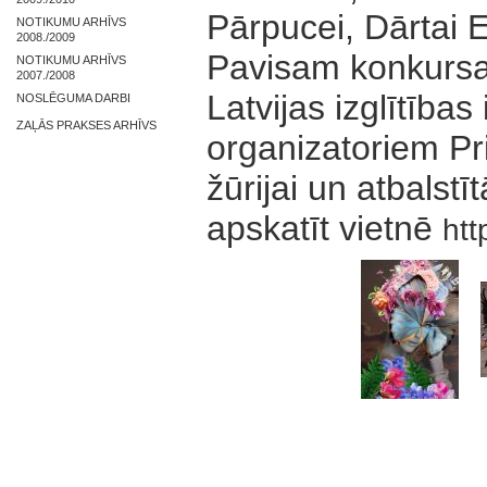
Pārpucei, Dārtai E
NOTIKUMU ARHĪVS
2008./2009
Pavisam konkursam
NOTIKUMU ARHĪVS
2007./2008
Latvijas izglītība
NOSLĒGUMA DARBI
ZAĻĀS PRAKSES ARHĪVS
organizatoriem Pr
žūrijai un atbalst
apskatīt vietnē
htt