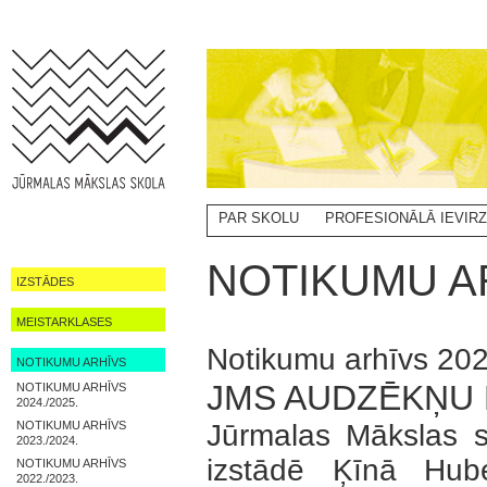
PAR SKOLU
PROFESIONĀLĀ IEVIR
NOTIKUMI
NOTIKUMU AR
IZSTĀDES
MEISTARKLASES
Notikumu arhīvs 20
NOTIKUMU ARHĪVS
JMS AUDZĒKŅU 
NOTIKUMU ARHĪVS
2024./2025.
NOTIKUMU ARHĪVS
Jūrmalas Mākslas s
2023./2024.
izstādē Ķīnā Hub
NOTIKUMU ARHĪVS
2022./2023.