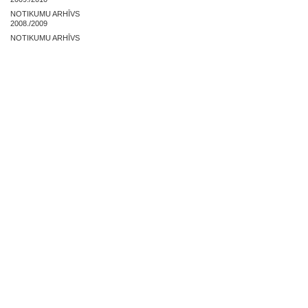
NOTIKUMU ARHĪVS
2008./2009
NOTIKUMU ARHĪVS
2007./2008
NOSLĒGUMA DARBI
ZAĻĀS PRAKSES ARHĪVS