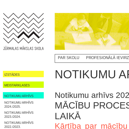
PAR SKOLU
PROFESIONĀLĀ IEVIR
NOTIKUMI
NOTIKUMU AR
IZSTĀDES
MEISTARKLASES
Notikumu arhīvs 20
NOTIKUMU ARHĪVS
MĀCĪBU PROCES
NOTIKUMU ARHĪVS
2024./2025.
NOTIKUMU ARHĪVS
LAIKĀ
2023./2024.
NOTIKUMU ARHĪVS
Kārtība par mācību 
2022./2023.