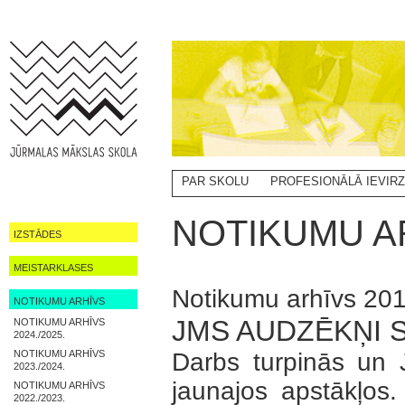
PAR SKOLU
PROFESIONĀLĀ IEVIR
NOTIKUMI
NOTIKUMU AR
IZSTĀDES
MEISTARKLASES
Notikumu arhīvs 20
NOTIKUMU ARHĪVS
JMS AUDZĒKŅI 
NOTIKUMU ARHĪVS
2024./2025.
NOTIKUMU ARHĪVS
Darbs turpinās un 
2023./2024.
jaunajos apstākļos.
NOTIKUMU ARHĪVS
2022./2023.