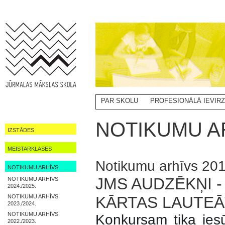
PAR SKOLU
PROFESIONĀLĀ IEVIR
NOTIKUMI
NOTIKUMU AR
IZSTĀDES
MEISTARKLASES
Notikumu arhīvs 20
NOTIKUMU ARHĪVS
JMS AUDZĒKŅI -
NOTIKUMU ARHĪVS
2024./2025.
NOTIKUMU ARHĪVS
KĀRTAS LAUTEĀ
2023./2024.
NOTIKUMU ARHĪVS
Konkursam tika iesū
2022./2023.