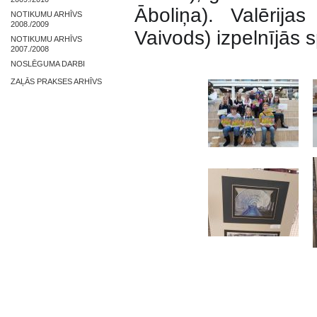
Āboliņa). Valērij
NOTIKUMU ARHĪVS
2008./2009
Vaivods) izpelnījās 
NOTIKUMU ARHĪVS
2007./2008
NOSLĒGUMA DARBI
ZAĻĀS PRAKSES ARHĪVS