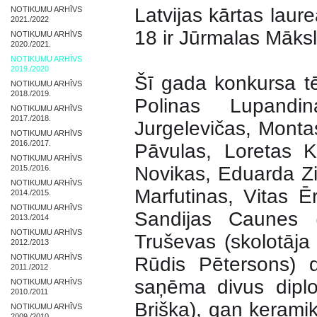
Latvijas kārtas laure
NOTIKUMU ARHĪVS
2021./2022
18 ir Jūrmalas Māks
NOTIKUMU ARHĪVS
2020./2021.
NOTIKUMU ARHĪVS
2019./2020
Šī gada konkursa tē
NOTIKUMU ARHĪVS
2018./2019.
Polinas Lupandi
NOTIKUMU ARHĪVS
2017./2018.
Jurgelevičas, Monta
NOTIKUMU ARHĪVS
2016./2017.
Pāvulas, Loretas K
NOTIKUMU ARHĪVS
Novikas, Eduarda Ziv
2015./2016.
NOTIKUMU ARHĪVS
Marfutinas, V
itas Ē
2014./2015.
NOTIKUMU ARHĪVS
Sandijas Caunes (
2013./2014
NOTIKUMU ARHĪVS
Truševas (skolotāj
2012./2013
NOTIKUMU ARHĪVS
Rūdis Pētersons) 
2011./2012
saņēma divus dipl
NOTIKUMU ARHĪVS
2010./2011
Briška), gan kerami
NOTIKUMU ARHĪVS
2009./2010