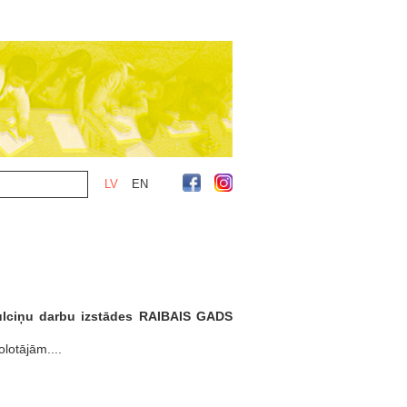
LV
EN
 pulciņu darbu izstādes RAIBAIS GADS
lotājām....