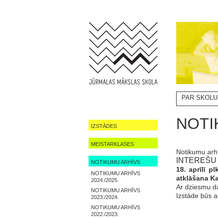
PAR SKOLU
NOTIKUMI
NOTI
IZSTĀDES
MEISTARKLASES
Notikumu arh
INTEREŠU 
NOTIKUMU ARHĪVS
18. aprīlī p
NOTIKUMU ARHĪVS
atklāšana K
2024./2025.
Ar dziesmu da
NOTIKUMU ARHĪVS
Izstāde būs a
2023./2024.
NOTIKUMU ARHĪVS
2022./2023.