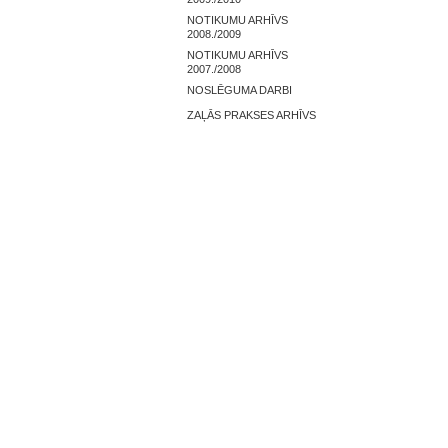
NOTIKUMU ARHĪVS
2008./2009
NOTIKUMU ARHĪVS
2007./2008
NOSLĒGUMA DARBI
ZAĻĀS PRAKSES ARHĪVS