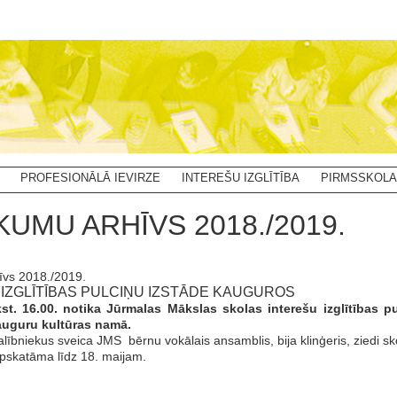
PROFESIONĀLĀ IEVIRZE
INTEREŠU IZGLĪTĪBA
PIRMSSKOLA
KUMU ARHĪVS 2018./2019.
īvs 2018./2019.
IZGLĪTĪBAS PULCIŅU IZSTĀDE KAUGUROS
lkst. 16.00. notika Jūrmalas Mākslas skolas interešu izglītības
auguru kultūras namā.
lībniekus sveica JMS bērnu vokālais ansamblis, bija klinģeris, ziedi sko
pskatāma līdz 18. maijam.