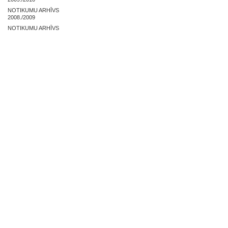
NOTIKUMU ARHĪVS
2008./2009
NOTIKUMU ARHĪVS
2007./2008
NOSLĒGUMA DARBI
ZAĻĀS PRAKSES ARHĪVS