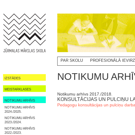
PAR SKOLU
PROFESIONĀLĀ IEVIR
NOTIKUMI
NOTIKUMU ARHĪV
IZSTĀDES
MEISTARKLASES
Notikumu arhīvs 2017./2018.
KONSULTĀCIJAS UN PULCIŅU LAI
NOTIKUMU ARHĪVS
Pedagogu konsultācijas un pulciņu darba l
NOTIKUMU ARHĪVS
2024./2025.
NOTIKUMU ARHĪVS
2023./2024.
NOTIKUMU ARHĪVS
2022./2023.