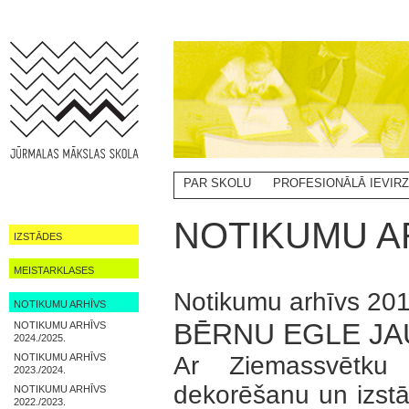
PAR SKOLU
PROFESIONĀLĀ IEVIR
NOTIKUMI
NOTIKUMU AR
IZSTĀDES
MEISTARKLASES
Notikumu arhīvs 201
NOTIKUMU ARHĪVS
BĒRNU EGLE J
NOTIKUMU ARHĪVS
2024./2025.
NOTIKUMU ARHĪVS
Ar Ziemassvētku 
2023./2024.
dekorēšanu un izstā
NOTIKUMU ARHĪVS
2022./2023.