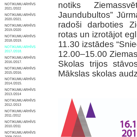
notiks Ziemassv
NOTIKUMU ARHĪVS
2021./2022
Jaundubultos” Jūrm
NOTIKUMU ARHĪVS
2020./2021.
radoši darboties Z
NOTIKUMU ARHĪVS
2019./2020
rotas un izrotājot egl
NOTIKUMU ARHĪVS
2018./2019.
11.30 izstādes “Snie
NOTIKUMU ARHĪVS
2017./2018.
12.00–15.00 Ziemas
NOTIKUMU ARHĪVS
Skolas trijos stāv
2016./2017.
NOTIKUMU ARHĪVS
Mākslas skolas audz
2015./2016.
NOTIKUMU ARHĪVS
2014./2015.
NOTIKUMU ARHĪVS
2013./2014
NOTIKUMU ARHĪVS
2012./2013
NOTIKUMU ARHĪVS
2011./2012
NOTIKUMU ARHĪVS
2010./2011
NOTIKUMU ARHĪVS
2009./2010