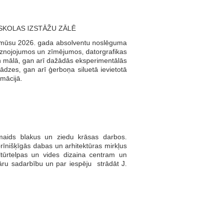
SKOLAS IZSTĀŽU ZĀLĒ
a mūsu 2026. gada absolventu noslēguma
eznojojumos un zīmējumos, datorgrafikas
gan mālā, gan arī dažādās eksperimentālās
rādzes, gan arī ģerboņa siluetā ievietotā
imācijā.
maids blakus un ziedu krāsas darbos.
īnišķīgās dabas un arhitektūras mirkļus
tūrtelpas un vides dizaina centram un
āru sadarbību un par iespēju strādāt J.