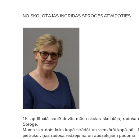
NO SKOLOTĀJAS INGRĪDAS SPROĢES ATVADOTIES
15. aprīlī citā saulē devās mūsu skolas skolotāja, radoša 
Sproģe.
Mums tika dots laiks kopā strādāt un vienkārši kopā būt
pietrūks viņas radošā redzējuma un audzēkņiem padoma.