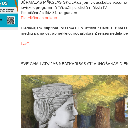
JŪRMALAS MĀKSLAS SKOLA uzņem vidusskolas vecuma aud
ievirzes programmā “Vizuāli plastiskā māksla IV”
Pieteikšanās līdz 31. augustam.
Pieteikšanās anketa:
Piedāvājam stiprināt prasmes un attīstīt talantus zīmēš
mediju pamatos, apmeklējot nodarbības 2 reizes nedēļā p
Lasīt
SVEICAM LATVIJAS NEATKARĪBAS ATJAUNOŠANAS DIEN