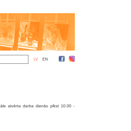
LV
EN
zāle atvērta darba dienās plkst 10.00 -