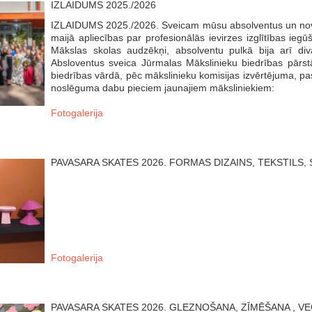
IZLAIDUMS 2025./2026
IZLAIDUMS 2025./2026. Sveicam mūsu absolventus un nov
maijā apliecības par profesionālās ievirzes izglītības ie
Mākslas skolas audzēkņi, absolventu pulkā bija arī di
Absloventus sveica Jūrmalas Mākslinieku biedrības pārst
biedrības vārdā, pēc mākslinieku komisijas izvērtējuma, pasn
noslēguma dabu pieciem jaunajiem māksliniekiem:
Fotogalerija
PAVASARA SKATES 2026. FORMAS DIZAINS, TEKSTILS, 
Fotogalerija
PAVASARA SKATES 2026. GLEZNOŠANA, ZĪMĒŠANA , VE