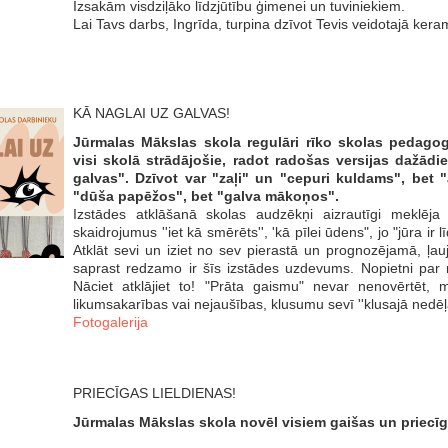
Izsakām visdziļāko līdzjūtību ģimenei un tuviniekiem.
Lai Tavs darbs, Ingrīda, turpina dzīvot Tevis veidotajā ker
KĀ NAGLAI UZ GALVAS!
Jūrmalas Mākslas skola regulāri rīko skolas pedagog
visi skolā strādājošie, radot radošas versijas dažādi
galvas". Dzīvot var "zaļi" un "cepuri kuldams", bet 
"dūša papēžos", bet "galva mākoņos".
Izstādes atklāšanā skolas audzēkņi aizrautīgi meklēj
skaidrojumus ''iet kā smērēts'', 'kā pīlei ūdens", jo "jūra ir 
Atklāt sevi un iziet no sev pierastā un prognozējamā, ļa
saprast redzamo ir šīs izstādes uzdevums. Nopietni par 
Nāciet atklājiet to! "Prāta gaismu" nevar nenovērtēt, 
likumsakarības vai nejaušības, klusumu sevī ''klusajā nedēļ
Fotogalerija
PRIECĪGAS LIELDIENAS!
Jūrmalas Mākslas skola novēl visiem gaišas un priecīg