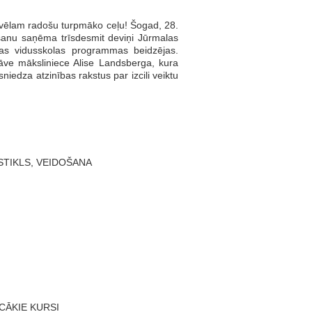
ēlam radošu turpmāko ceļu! Šogad, 28.
gūšanu saņēma trīsdesmit deviņi Jūrmalas
vas vidusskolas programmas beidzējas.
āve māksliniece Alise Landsberga, kura
iedza atzinības rakstus par izcili veiktu
STIKLS, VEIDOŠANA
CĀKIE KURSI