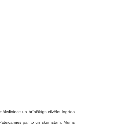
māksliniece un brīnišķīgs cilvēks Ingrīda
. Pateicamies par to un skumstam. Mums