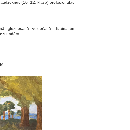
zēkņus (10.-12. klase) profesionālās
anā, gleznošanā, veidošanā, dizaina un
ēc stundām.
Ā!