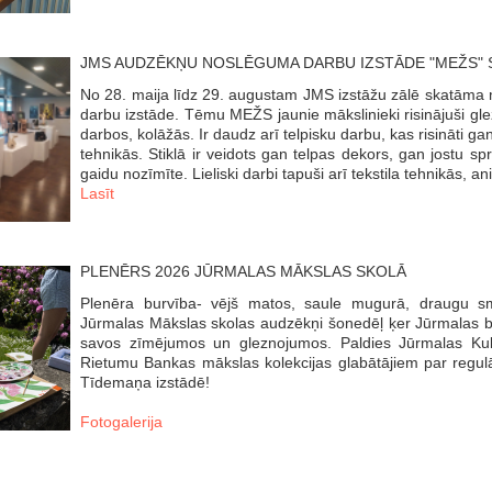
JMS AUDZĒKŅU NOSLĒGUMA DARBU IZSTĀDE "MEŽS" 
No 28. maija līdz 29. augustam JMS izstāžu zālē skatām
darbu izstāde. Tēmu MEŽS jaunie mākslinieki risinājuši gl
darbos, kolāžās. Ir daudz arī telpisku darbu, kas risināti 
tehnikās. Stiklā ir veidots gan telpas dekors, gan jostu sp
gaidu nozīmīte. Lieliski darbi tapuši arī tekstila tehnikās, an
Lasīt
PLENĒRS 2026 JŪRMALAS MĀKSLAS SKOLĀ
Plenēra burvība- vējš matos, saule mugurā, draugu s
Jūrmalas Mākslas skolas audzēkņi šonedēļ ķer Jūrmalas br
savos zīmējumos un gleznojumos. Paldies Jūrmalas Kul
Rietumu Bankas mākslas kolekcijas glabātājiem par regul
Tīdemaņa izstādē!
Fotogalerija