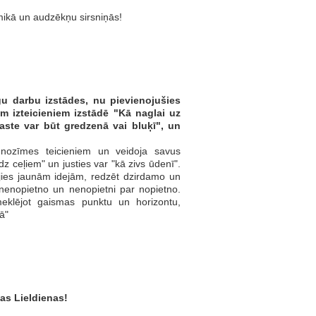
amikā un audzēkņu sirsniņās!
u darbu izstādes, nu pievienojušies
em izteicieniem izstādē "Kā naglai uz
"aste var būt gredzenā vai bluķī", un
a nozīmes teicieniem un veidoja savus
līdz ceļiem" un justies var "kā zivs ūdenī".
ujies jaunām idejām, redzēt dzirdamo un
nenopietno un nenopietni par nopietno.
meklējot gaismas punktu un horizontu,
ā"
as Lieldienas!