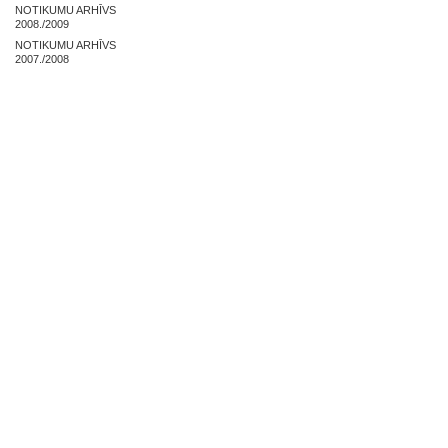
NOTIKUMU ARHĪVS
2008./2009
NOTIKUMU ARHĪVS
2007./2008
NOSLĒGUMA DARBI
ZAĻĀS PRAKSES ARHĪVS