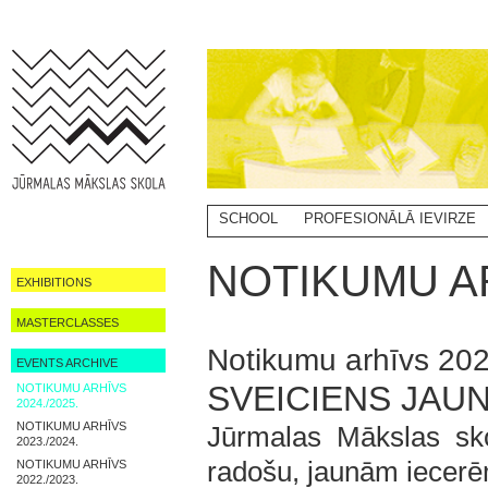
SCHOOL
PROFESIONĀLĀ IEVIRZE
NOTIKUMU AR
EXHIBITIONS
MASTERCLASSES
Notikumu arhīvs 202
EVENTS ARCHIVE
SVEICIENS JAU
NOTIKUMU ARHĪVS
2024./2025.
NOTIKUMU ARHĪVS
Jūrmalas Mākslas sko
2023./2024.
radošu, jaunām iecerē
NOTIKUMU ARHĪVS
2022./2023.