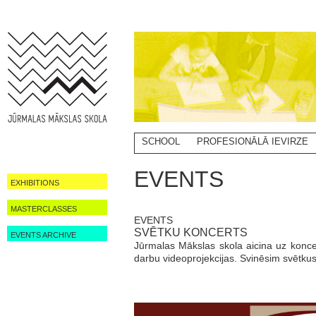
SCHOOL
PROFESIONĀLĀ IEVIRZE
EVENTS
EXHIBITIONS
MASTERCLASSES
EVENTS
SVĒTKU KONCERTS
EVENTS ARCHIVE
Jūrmalas Mākslas skola aicina uz konce
darbu videoprojekcijas. Svinēsim svētku