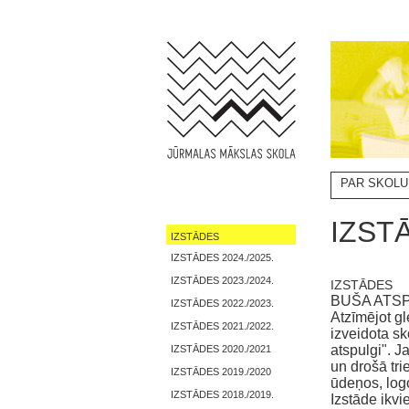
PAR SKOLU
NOTIKUMI
IZST
IZSTĀDES
IZSTĀDES 2024./2025.
IZSTĀDES 2023./2024.
IZSTĀDES
BUŠA ATS
IZSTĀDES 2022./2023.
Atzīmējot gl
IZSTĀDES 2021./2022.
izveidota s
atspulgi". 
IZSTĀDES 2020./2021
un drošā tr
IZSTĀDES 2019./2020
ūdeņos, log
IZSTĀDES 2018./2019.
Izstāde ikv