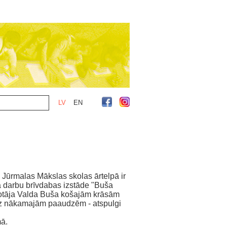
LV
EN
 Jūrmalas Mākslas skolas ārtelpā ir
 darbu brīvdabas izstāde "Buša
notāja Valda Buša košajām krāsām
u uz nākamajām paaudzēm - atspulgi
ā.