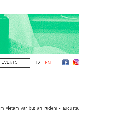
EVENTS
LV
EN
 vietām var būt arī rudenī - augustā,