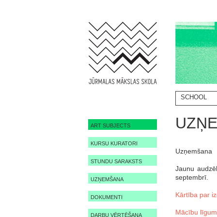
SCHOOL
UZŅ
ART SUBJECTS
KURSU KURATORI
Uzņemšana
STUNDU SARAKSTS
Jaunu audzēk
septembrī.
UZŅEMŠANA
Kārtība par 
DOKUMENTI
Mācību līgums
DARBU VĒRTĒŠANA