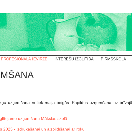
PROFESIONĀLĀ IEVIRZE
INTEREŠU IZGLĪTĪBA
PIRMSSKOLA
EMŠANA
ņu uzņemšana notiek maija beigās. Papildus uzņemšana uz brīvajām
izglītojamo uzņemšanu Mākslas skolā
 2025 - izdrukāšanai un aizpildīšanai ar roku