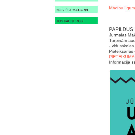
Mācību līgums
NOSLĒGUMA DARBI
JMS KAUGUROS
PAPILDUS
Jūrmalas Māks
Turpinām aud
- vidusskola
Pieteikšanās 
PIETEIKUMA 
Informācija s