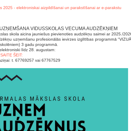
 2025 - elektroniskai aizpildīšanai un parakstīšanai ar e-parakstu
 UZŅEMŠANA VIDUSSKOLAS VECUMA AUDZĒKŅIEM
las skola aicina jauniešus pievienoties audzēkņu saimei ar 2025./20
zēkņu uzņemšanu profesionālās ievirzes izglītības programmā “VIZU
s skolēniem) 3 gadu programmā.
elektroniski līdz 28. augustam:
SAITE ŠEIT:
aziņai: t. 67769257 vai 67767529