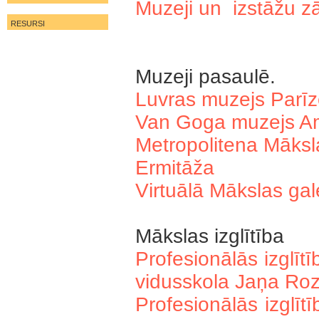
Muzeji un izstāžu z
RESURSI
Muzeji pasaulē.
Luvras muzejs Parī
Van Goga muzejs A
Metropolitena Māksl
Ermitāža
Virtuālā Mākslas gale
Mākslas izglītība
Profesionālās izglī
vidusskola Jaņa Roz
Profesionālās izglī