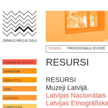
SCHOOL
PROFESIONĀLĀ IEVIRZE
RESURSI
JURMALA ART SCHOOL
SASNIEGUMI
RESURSI
DARBU FOTO
Muzeji Latvijā.
VIDEO
Latvijas Nacionālai
CONTACTS
Latvijas Etnogrāfisk
COMPETITION