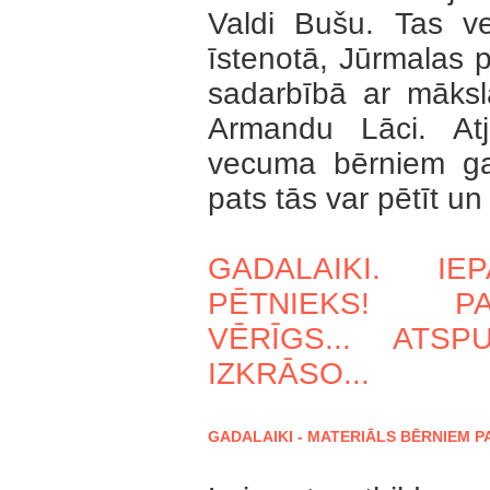
Valdi Bušu. Tas ve
īstenotā, Jūrmalas p
sadarbībā ar māksl
Armandu Lāci. At
vecuma bērniem ga
pats tās var pētīt un 
GADALAIKI.
IEP
PĒTNIEKS!
P
VĒRĪGS...
ATSPU
IZKRĀSO...
GADALAIKI - MATERIĀLS BĒRNIEM P